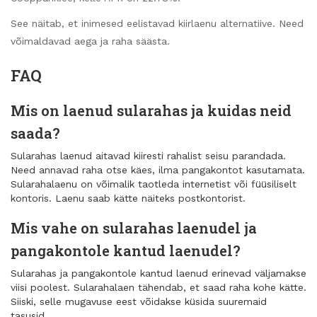
See näitab, et inimesed eelistavad kiirlaenu alternatiive. Need
võimaldavad aega ja raha säästa.
FAQ
Mis on laenud sularahas ja kuidas neid
saada?
Sularahas laenud aitavad kiiresti rahalist seisu parandada.
Need annavad raha otse käes, ilma pangakontot kasutamata.
Sularahalaenu on võimalik taotleda internetist või füüsiliselt
kontoris. Laenu saab kätte näiteks postkontorist.
Mis vahe on sularahas laenudel ja
pangakontole kantud laenudel?
Sularahas ja pangakontole kantud laenud erinevad väljamakse
viisi poolest. Sularahalaen tähendab, et saad raha kohe kätte.
Siiski, selle mugavuse eest võidakse küsida suuremaid
tasusid.