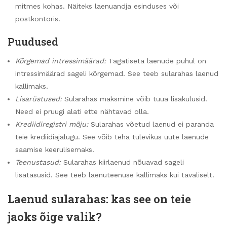
mitmes kohas. Näiteks laenuandja esinduses või
postkontoris.
Puudused
Kõrgemad intressimäärad:
Tagatiseta laenude puhul on
intressimäärad sageli kõrgemad. See teeb sularahas laenud
kallimaks.
Lisarüstused:
Sularahas maksmine võib tuua lisakulusid.
Need ei pruugi alati ette nähtavad olla.
Krediidiregistri mõju:
Sularahas võetud laenud ei paranda
teie krediidiajalugu. See võib teha tulevikus uute laenude
saamise keerulisemaks.
Teenustasud:
Sularahas kiirlaenud nõuavad sageli
lisatasusid. See teeb laenuteenuse kallimaks kui tavaliselt.
Laenud sularahas: kas see on teie
jaoks õige valik?