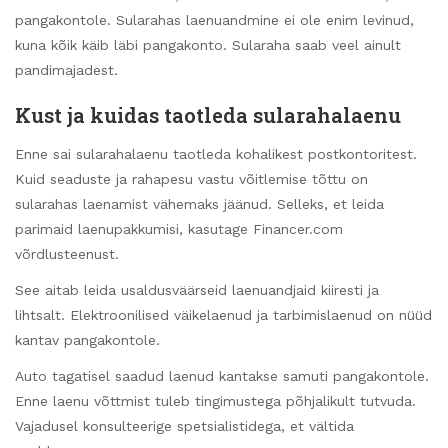
pangakontole. Sularahas laenuandmine ei ole enim levinud,
kuna kõik käib läbi pangakonto. Sularaha saab veel ainult
pandimajadest.
Kust ja kuidas taotleda sularahalaenu
Enne sai sularahalaenu taotleda kohalikest postkontoritest.
Kuid seaduste ja rahapesu vastu võitlemise tõttu on
sularahas laenamist vähemaks jäänud. Selleks, et leida
parimaid laenupakkumisi, kasutage Financer.com
võrdlusteenust.
See aitab leida usaldusväärseid laenuandjaid kiiresti ja
lihtsalt. Elektroonilised väikelaenud ja tarbimislaenud on nüüd
kantav pangakontole.
Auto tagatisel saadud laenud kantakse samuti pangakontole.
Enne laenu võttmist tuleb tingimustega põhjalikult tutvuda.
Vajadusel konsulteerige spetsialistidega, et vältida