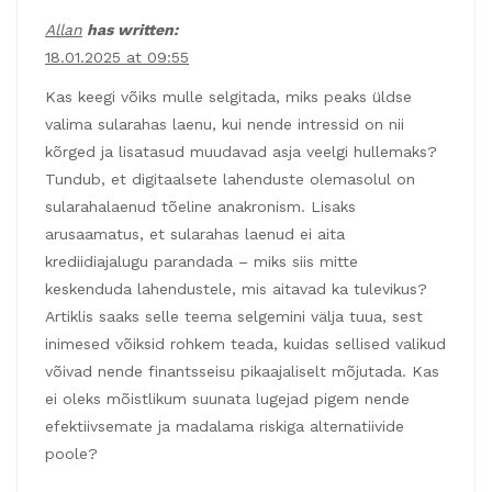
Allan
has written:
18.01.2025 at 09:55
Kas keegi võiks mulle selgitada, miks peaks üldse
valima sularahas laenu, kui nende intressid on nii
kõrged ja lisatasud muudavad asja veelgi hullemaks?
Tundub, et digitaalsete lahenduste olemasolul on
sularahalaenud tõeline anakronism. Lisaks
arusaamatus, et sularahas laenud ei aita
krediidiajalugu parandada – miks siis mitte
keskenduda lahendustele, mis aitavad ka tulevikus?
Artiklis saaks selle teema selgemini välja tuua, sest
inimesed võiksid rohkem teada, kuidas sellised valikud
võivad nende finantsseisu pikaajaliselt mõjutada. Kas
ei oleks mõistlikum suunata lugejad pigem nende
efektiivsemate ja madalama riskiga alternatiivide
poole?