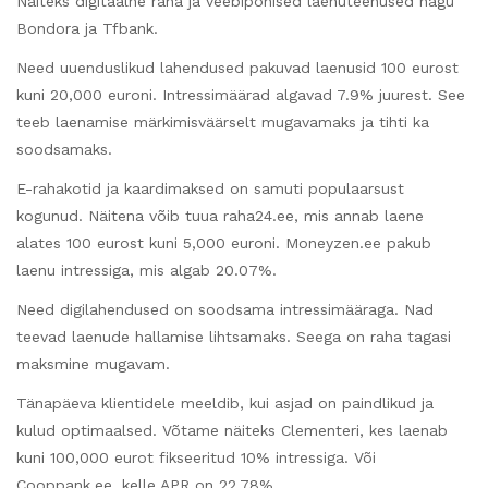
Näiteks digitaalne raha ja veebipõhised laenuteenused nagu
Bondora ja Tfbank.
Need uuenduslikud lahendused pakuvad laenusid 100 eurost
kuni 20,000 euroni. Intressimäärad algavad 7.9% juurest. See
teeb laenamise märkimisväärselt mugavamaks ja tihti ka
soodsamaks.
E-rahakotid ja kaardimaksed on samuti populaarsust
kogunud. Näitena võib tuua raha24.ee, mis annab laene
alates 100 eurost kuni 5,000 euroni. Moneyzen.ee pakub
laenu intressiga, mis algab 20.07%.
Need digilahendused on soodsama intressimääraga. Nad
teevad laenude hallamise lihtsamaks. Seega on raha tagasi
maksmine mugavam.
Tänapäeva klientidele meeldib, kui asjad on paindlikud ja
kulud optimaalsed. Võtame näiteks Clementeri, kes laenab
kuni 100,000 eurot fikseeritud 10% intressiga. Või
Cooppank.ee, kelle APR on 22.78%.