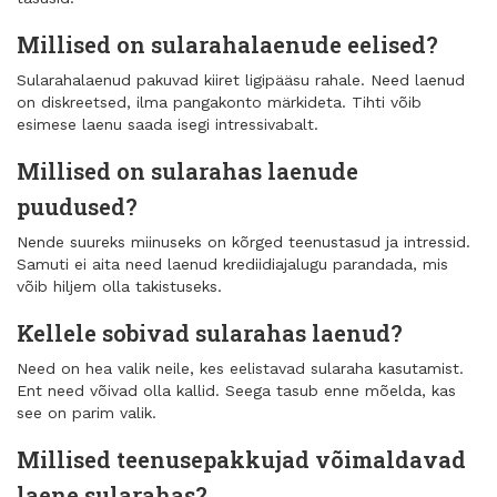
Millised on sularahalaenude eelised?
Sularahalaenud pakuvad kiiret ligipääsu rahale. Need laenud
on diskreetsed, ilma pangakonto märkideta. Tihti võib
esimese laenu saada isegi intressivabalt.
Millised on sularahas laenude
puudused?
Nende suureks miinuseks on kõrged teenustasud ja intressid.
Samuti ei aita need laenud krediidiajalugu parandada, mis
võib hiljem olla takistuseks.
Kellele sobivad sularahas laenud?
Need on hea valik neile, kes eelistavad sularaha kasutamist.
Ent need võivad olla kallid. Seega tasub enne mõelda, kas
see on parim valik.
Millised teenusepakkujad võimaldavad
laene sularahas?