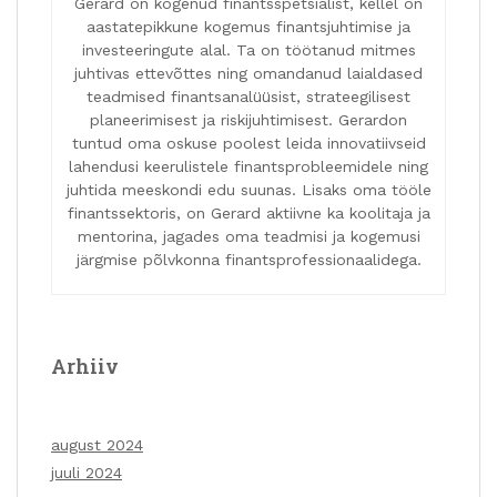
Gerard on kogenud finantsspetsialist, kellel on
aastatepikkune kogemus finantsjuhtimise ja
investeeringute alal. Ta on töötanud mitmes
juhtivas ettevõttes ning omandanud laialdased
teadmised finantsanalüüsist, strateegilisest
planeerimisest ja riskijuhtimisest. Gerardon
tuntud oma oskuse poolest leida innovatiivseid
lahendusi keerulistele finantsprobleemidele ning
juhtida meeskondi edu suunas. Lisaks oma tööle
finantssektoris, on Gerard aktiivne ka koolitaja ja
mentorina, jagades oma teadmisi ja kogemusi
järgmise põlvkonna finantsprofessionaalidega.
Arhiiv
august 2024
juuli 2024