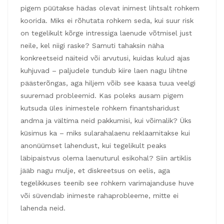
pigem püütakse hädas olevat inimest lihtsalt rohkem
koorida. Miks ei rõhutata rohkem seda, kui suur risk
on tegelikult kõrge intressiga laenude võtmisel just
neile, kel niigi raske? Samuti tahaksin näha
konkreetseid näiteid või arvutusi, kuidas kulud ajas
kuhjuvad – paljudele tundub kiire laen nagu lihtne
päästerõngas, aga hiljem võib see kaasa tuua veelgi
suuremad probleemid. Kas poleks ausam pigem
kutsuda üles inimestele rohkem finantsharidust
andma ja vältima neid pakkumisi, kui võimalik? Üks
küsimus ka – miks sularahalaenu reklaamitakse kui
anonüümset lahendust, kui tegelikult peaks
läbipaistvus olema laenuturul esikohal? Siin artiklis
jääb nagu mulje, et diskreetsus on eelis, aga
tegelikkuses teenib see rohkem varimajanduse huve
või süvendab inimeste rahaprobleeme, mitte ei
lahenda neid.