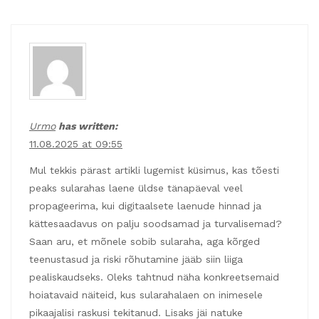
Urmo
has written:
11.08.2025 at 09:55
Mul tekkis pärast artikli lugemist küsimus, kas tõesti
peaks sularahas laene üldse tänapäeval veel
propageerima, kui digitaalsete laenude hinnad ja
kättesaadavus on palju soodsamad ja turvalisemad?
Saan aru, et mõnele sobib sularaha, aga kõrged
teenustasud ja riski rõhutamine jääb siin liiga
pealiskaudseks. Oleks tahtnud näha konkreetsemaid
hoiatavaid näiteid, kus sularahalaen on inimesele
pikaajalisi raskusi tekitanud. Lisaks jäi natuke