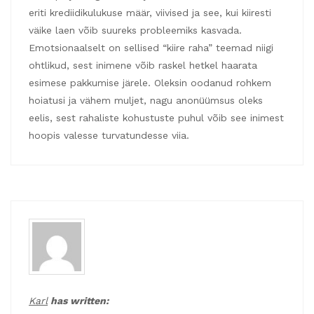
eriti krediidikulukuse määr, viivised ja see, kui kiiresti
väike laen võib suureks probleemiks kasvada.
Emotsionaalselt on sellised “kiire raha” teemad niigi
ohtlikud, sest inimene võib raskel hetkel haarata
esimese pakkumise järele. Oleksin oodanud rohkem
hoiatusi ja vähem muljet, nagu anonüümsus oleks
eelis, sest rahaliste kohustuste puhul võib see inimest
hoopis valesse turvatundesse viia.
Karl
has written: