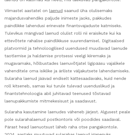
Viimastel aastatel on
laenud
saanud üha olulisemaks
majandusvahendiks paljude inimeste jaoks, pakkudes
paindlikke lahendusi erinevate finantsvajaduste katmiseks.
Tulevikus mängivad laenud olulist rolli nii eraisikute kui ka
ettevõtete rahalise paindlikkuse suurendamisel. Digitaalsed
platvormid ja tehnoloogilised uuendused muudavad laenude
taotlemise ja haldamise protsessi veelgi kiiremaks ja
mugavamaks, hõlbustades laenuvõtjatel ligipääsu vajalikele
vahenditele oma isiklike ja äriliste väljakutsete lahendamiseks.
Sularaha laenud jäävad endiselt kättesaadavaks, kuid nende
roll kitseneb, samas kui turule tulevad uuenduslikud ja
finantstehnoloogia abil juhitavad teenused tõstavad
laenupakkumiste mitmekesisust ja saadavust.
Sularaha kasutamine laenudes väheneb järjest. Algusest peale
pole sularahalaenud postkontoris või poodides saadaval.
Pärast head laenuotsust läheb raha otse pangakontole.
2024. aastaks muutuvad sularahas laenud iganenuks,