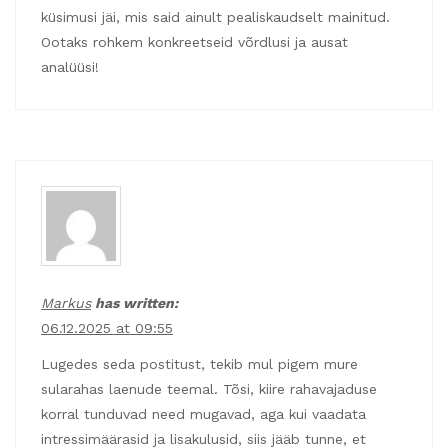
küsimusi jäi, mis said ainult pealiskaudselt mainitud.
Ootaks rohkem konkreetseid võrdlusi ja ausat
analüüsi!
Markus
has written:
06.12.2025 at 09:55
Lugedes seda postitust, tekib mul pigem mure
sularahas laenude teemal. Tõsi, kiire rahavajaduse
korral tunduvad need mugavad, aga kui vaadata
intressimäärasid ja lisakulusid, siis jääb tunne, et