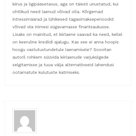
kiirus ja ligipääsetavus, aga on täiesti unustatud, kui
ohtlikud need laenud võivad olla. Kõrgemad
intressimäärad ja lühikesed tagasimakseperioodid
võivad viia inimesi sügavamasse finantsaukusse.
Lisaks on mainitud, et kiirlaene saavad ka need, kellel
on keeruline krediidi ajalugu. Kas see ei anna hoopis
hoogu vastutustundetule laenamisele? Soovitan
autoril rohkem süüvida kiirlaenude varjukülgede
selgitamisse ja tuua välja alternatiivseid lahendusi
ootamatute kulutuste katmiseks.