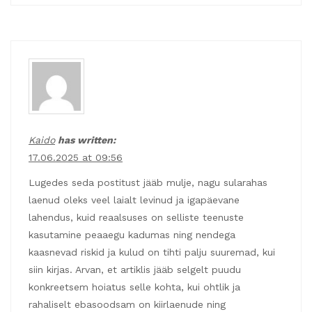
Kaido
has written:
17.06.2025 at 09:56
Lugedes seda postitust jääb mulje, nagu sularahas
laenud oleks veel laialt levinud ja igapäevane
lahendus, kuid reaalsuses on selliste teenuste
kasutamine peaaegu kadumas ning nendega
kaasnevad riskid ja kulud on tihti palju suuremad, kui
siin kirjas. Arvan, et artiklis jääb selgelt puudu
konkreetsem hoiatus selle kohta, kui ohtlik ja
rahaliselt ebasoodsam on kiirlaenude ning