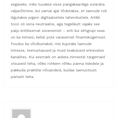
segaseks, miks tuuakse sisse pangakaardiga sularaha
väljavõtmine, kui samal ajal tõdetakse, et laenude roll
liigutakse pigem digitaalsetele lahendustele. Artikli
toon oli üsna neutraalne, aga tegelikult vajaks see
palju kriitilisemat süvenemist – eriti kui sihtgrupi seas
on ka inimesi, kellel pole varasemat finantskogemust.
Puudus ka võrdlustabel, mis kujutaks laenude
intresse, teenustasusid ja muid lisakulusid erinevates
kanalites. Kui eesmärk on aidata inimestel targemaid
otsuseid teha, võiks rohkem rõhku panna riskidele ja
pakkuda praktilisi nõuandeid, kuidas laenuotsust
päriselt teha.