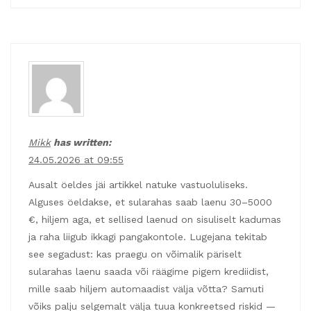
Mikk
has written:
24.05.2026 at 09:55
Ausalt öeldes jäi artikkel natuke vastuoluliseks.
Alguses öeldakse, et sularahas saab laenu 30–5000
€, hiljem aga, et sellised laenud on sisuliselt kadumas
ja raha liigub ikkagi pangakontole. Lugejana tekitab
see segadust: kas praegu on võimalik päriselt
sularahas laenu saada või räägime pigem krediidist,
mille saab hiljem automaadist välja võtta? Samuti
võiks palju selgemalt välja tuua konkreetsed riskid —