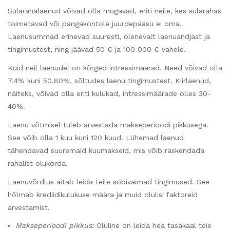
Sularahalaenud võivad olla mugavad, eriti neile, kes sularahas
toimetavad või pangakontole juurdepääsu ei oma.
Laenusummad erinevad suuresti, olenevalt laenuandjast ja
tingimustest, ning jäävad 50 € ja 100 000 € vahele.
Kuid neil laenudel on kõrged intressimäärad. Need võivad olla
7.4% kuni 50.80%, sõltudes laenu tingimustest. Kiirlaenud,
näiteks, võivad olla eriti kulukad, intressimäärade olles 30-
40%.
Laenu võtmisel tuleb arvestada makseperioodi pikkusega.
See võib olla 1 kuu kuni 120 kuud. Lühemad laenud
tähendavad suuremaid kuumakseid, mis võib raskendada
rahalist olukorda.
Laenuvõrdlus aitab leida teile sobivaimad tingimused. See
hõlmab krediidikulukuse määra ja muid olulisi faktoreid
arvestamist.
Makseperioodi pikkus:
Oluline on leida hea tasakaal teie