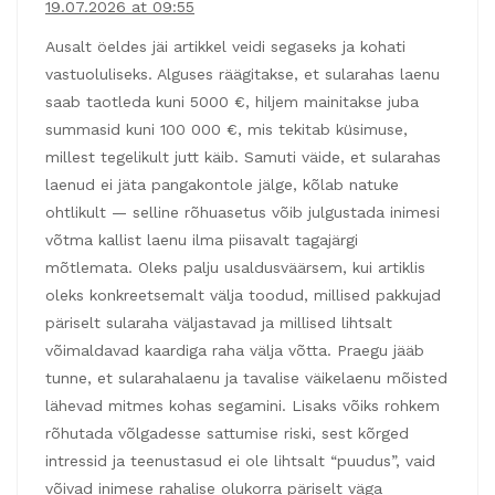
19.07.2026 at 09:55
Ausalt öeldes jäi artikkel veidi segaseks ja kohati
vastuoluliseks. Alguses räägitakse, et sularahas laenu
saab taotleda kuni 5000 €, hiljem mainitakse juba
summasid kuni 100 000 €, mis tekitab küsimuse,
millest tegelikult jutt käib. Samuti väide, et sularahas
laenud ei jäta pangakontole jälge, kõlab natuke
ohtlikult — selline rõhuasetus võib julgustada inimesi
võtma kallist laenu ilma piisavalt tagajärgi
mõtlemata. Oleks palju usaldusväärsem, kui artiklis
oleks konkreetsemalt välja toodud, millised pakkujad
päriselt sularaha väljastavad ja millised lihtsalt
võimaldavad kaardiga raha välja võtta. Praegu jääb
tunne, et sularahalaenu ja tavalise väikelaenu mõisted
lähevad mitmes kohas segamini. Lisaks võiks rohkem
rõhutada võlgadesse sattumise riski, sest kõrged
intressid ja teenustasud ei ole lihtsalt “puudus”, vaid
võivad inimese rahalise olukorra päriselt väga