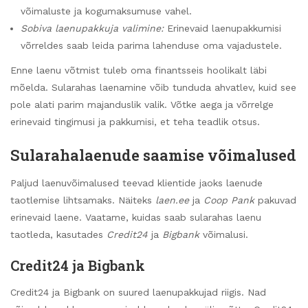
võimaluste ja kogumaksumuse vahel.
Sobiva laenupakkuja valimine:
Erinevaid laenupakkumisi
võrreldes saab leida parima lahenduse oma vajadustele.
Enne laenu võtmist tuleb oma finantsseis hoolikalt läbi
mõelda. Sularahas laenamine võib tunduda ahvatlev, kuid see
pole alati parim majanduslik valik. Võtke aega ja võrrelge
erinevaid tingimusi ja pakkumisi, et teha teadlik otsus.
Sularahalaenude saamise võimalused
Paljud laenuvõimalused teevad klientide jaoks laenude
taotlemise lihtsamaks. Näiteks
laen.ee
ja
Coop Pank
pakuvad
erinevaid laene. Vaatame, kuidas saab sularahas laenu
taotleda, kasutades
Credit24
ja
Bigbank
võimalusi.
Credit24 ja Bigbank
Credit24 ja Bigbank on suured laenupakkujad riigis. Nad