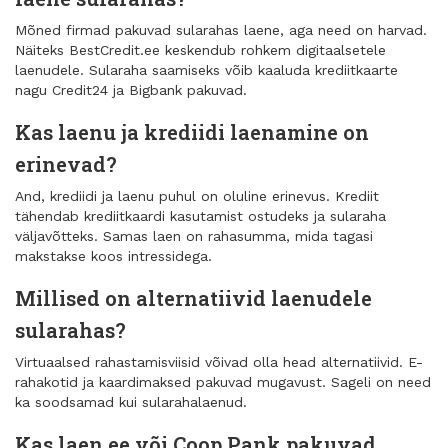
Mõned firmad pakuvad sularahas laene, aga need on harvad.
Näiteks BestCredit.ee keskendub rohkem digitaalsetele
laenudele. Sularaha saamiseks võib kaaluda krediitkaarte
nagu Credit24 ja Bigbank pakuvad.
Kas laenu ja krediidi laenamine on
erinevad?
And, krediidi ja laenu puhul on oluline erinevus. Krediit
tähendab krediitkaardi kasutamist ostudeks ja sularaha
väljavõtteks. Samas laen on rahasumma, mida tagasi
makstakse koos intressidega.
Millised on alternatiivid laenudele
sularahas?
Virtuaalsed rahastamisviisid võivad olla head alternatiivid. E-
rahakotid ja kaardimaksed pakuvad mugavust. Sageli on need
ka soodsamad kui sularahalaenud.
Kas laen.ee või Coop Pank pakuvad