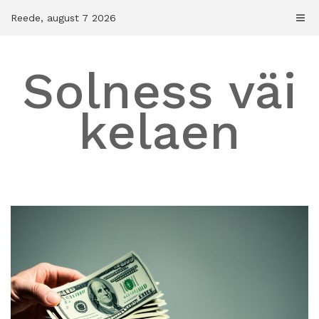
Skip
Reede, august 7 2026
to
content
Solness väi
kelaen