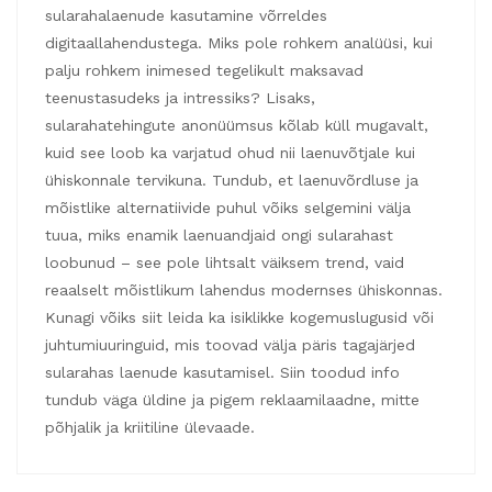
sularahalaenude kasutamine võrreldes
digitaallahendustega. Miks pole rohkem analüüsi, kui
palju rohkem inimesed tegelikult maksavad
teenustasudeks ja intressiks? Lisaks,
sularahatehingute anonüümsus kõlab küll mugavalt,
kuid see loob ka varjatud ohud nii laenuvõtjale kui
ühiskonnale tervikuna. Tundub, et laenuvõrdluse ja
mõistlike alternatiivide puhul võiks selgemini välja
tuua, miks enamik laenuandjaid ongi sularahast
loobunud – see pole lihtsalt väiksem trend, vaid
reaalselt mõistlikum lahendus modernses ühiskonnas.
Kunagi võiks siit leida ka isiklikke kogemuslugusid või
juhtumiuuringuid, mis toovad välja päris tagajärjed
sularahas laenude kasutamisel. Siin toodud info
tundub väga üldine ja pigem reklaamilaadne, mitte
põhjalik ja kriitiline ülevaade.