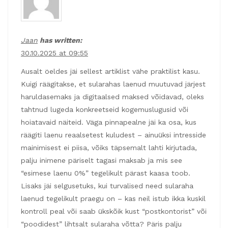
Jaan
has written:
30.10.2025 at 09:55
Ausalt öeldes jäi sellest artiklist vähe praktilist kasu.
Kuigi räägitakse, et sularahas laenud muutuvad järjest
haruldasemaks ja digitaalsed maksed võidavad, oleks
tahtnud lugeda konkreetseid kogemuslugusid või
hoiatavaid näiteid. Väga pinnapealne jäi ka osa, kus
räägiti laenu reaalsetest kuludest – ainuüksi intresside
mainimisest ei piisa, võiks täpsemalt lahti kirjutada,
palju inimene päriselt tagasi maksab ja mis see
“esimese laenu 0%” tegelikult pärast kaasa toob.
Lisaks jäi selgusetuks, kui turvalised need sularaha
laenud tegelikult praegu on – kas neil istub ikka kuskil
kontroll peal või saab ükskõik kust “postkontorist” või
“poodidest” lihtsalt sularaha võtta? Päris palju