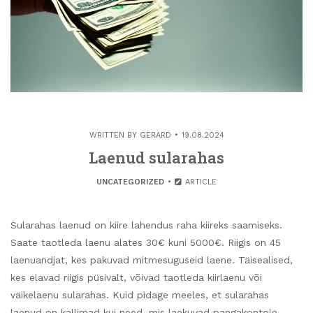
WRITTEN BY
GERARD
19.08.2024
Laenud sularahas
UNCATEGORIZED
ARTICLE
Sularahas laenud on kiire lahendus raha kiireks saamiseks.
Saate taotleda laenu alates 30€ kuni 5000€. Riigis on 45
laenuandjat, kes pakuvad mitmesuguseid laene. Täisealised,
kes elavad riigis püsivalt, võivad taotleda kiirlaenu või
väikelaenu sularahas. Kuid pidage meeles, et sularahas
laenud on kallimad kui need, mis laekuvad pangakontole.