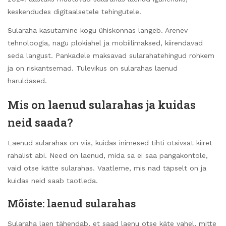
keskendudes digitaalsetele tehingutele.
Sularaha kasutamine kogu ühiskonnas langeb. Arenev
tehnoloogia, nagu plokiahel ja mobiilimaksed, kiirendavad
seda langust. Pankadele maksavad sularahatehingud rohkem
ja on riskantsemad. Tulevikus on sularahas laenud
haruldased.
Mis on laenud sularahas ja kuidas
neid saada?
Laenud sularahas on viis, kuidas inimesed tihti otsivsat kiiret
rahalist abi. Need on laenud, mida sa ei saa pangakontole,
vaid otse kätte sularahas. Vaatleme, mis nad täpselt on ja
kuidas neid saab taotleda.
Mõiste: laenud sularahas
Sularaha laen tähendab, et saad laenu otse käte vahel, mitte