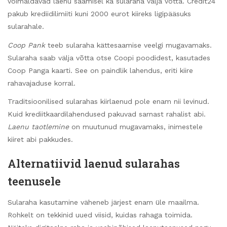
võimaldavad laenu saamisel ka sularaha välja võtta. Credit24
pakub krediidilimiiti kuni 2000 eurot kiireks ligipääsuks
sularahale.
Coop Pank
teeb sularaha kättesaamise veelgi mugavamaks.
Sularaha saab välja võtta otse Coopi poodidest, kasutades
Coop Panga kaarti. See on paindlik lahendus, eriti kiire
rahavajaduse korral.
Traditsioonilised sularahas kiirlaenud pole enam nii levinud.
Kuid krediitkaardilahendused pakuvad sarnast rahalist abi.
Laenu taotlemine
on muutunud mugavamaks, inimestele
kiiret abi pakkudes.
Alternatiivid laenud sularahas
teenusele
Sularaha kasutamine väheneb järjest enam üle maailma.
Rohkelt on tekkinid uued viisid, kuidas rahaga toimida.