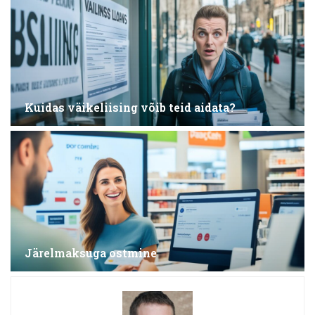
Kuidas väikeliising võib teid aidata?
Järelmaksuga ostmine