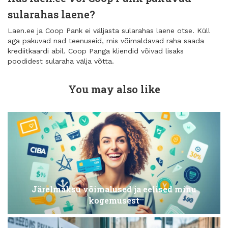
sularahas laene?
Laen.ee ja Coop Pank ei väljasta sularahas laene otse. Küll
aga pakuvad nad teenuseid, mis võimaldavad raha saada
krediitkaardi abil. Coop Panga kliendid võivad lisaks
poodidest sularaha välja võtta.
You may also like
Järelmaksu võimalused ja eelised minu
kogemusest