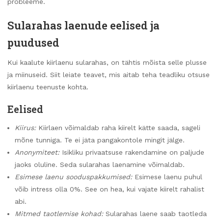
probleeme.
Sularahas laenude eelised ja
puudused
Kui kaalute kiirlaenu sularahas, on tähtis mõista selle plusse
ja miinuseid. Siit leiate teavet, mis aitab teha teadliku otsuse
kiirlaenu teenuste kohta.
Eelised
Kiirus:
Kiirlaen võimaldab raha kiirelt kätte saada, sageli
mõne tunniga. Te ei jäta pangakontole mingit jälge.
Anonymiteet:
Isikliku privaatsuse rakendamine on paljude
jaoks oluline. Seda sularahas laenamine võimaldab.
Esimese laenu sooduspakkumised:
Esimese laenu puhul
võib intress olla 0%. See on hea, kui vajate kiirelt rahalist
abi.
Mitmed taotlemise kohad:
Sularahas laene saab taotleda