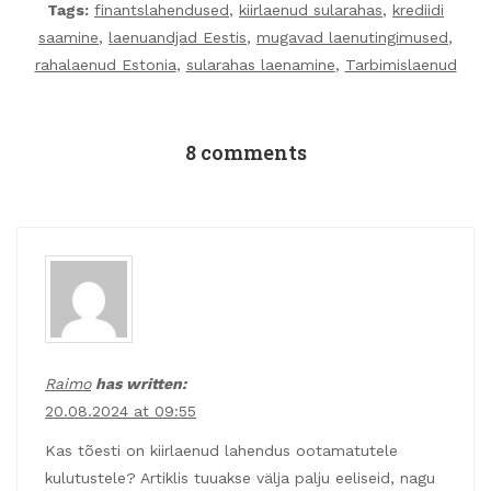
Tags:
finantslahendused
,
kiirlaenud sularahas
,
krediidi
saamine
,
laenuandjad Eestis
,
mugavad laenutingimused
,
rahalaenud Estonia
,
sularahas laenamine
,
Tarbimislaenud
8 comments
Raimo
has written:
20.08.2024 at 09:55
Kas tõesti on kiirlaenud lahendus ootamatutele
kulutustele? Artiklis tuuakse välja palju eeliseid, nagu