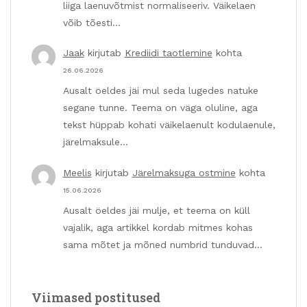
liiga laenuvõtmist normaliseeriv. Väikelaen
võib tõesti…
Jaak
kirjutab
Krediidi taotlemine
kohta
26.06.2026
Ausalt öeldes jäi mul seda lugedes natuke
segane tunne. Teema on väga oluline, aga
tekst hüppab kohati väikelaenult kodulaenule,
järelmaksule…
Meelis
kirjutab
Järelmaksuga ostmine
kohta
15.06.2026
Ausalt öeldes jäi mulje, et teema on küll
vajalik, aga artikkel kordab mitmes kohas
sama mõtet ja mõned numbrid tunduvad…
Viimased postitused