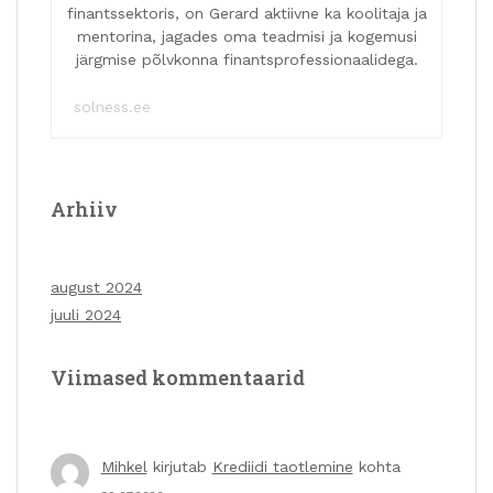
finantssektoris, on Gerard aktiivne ka koolitaja ja
mentorina, jagades oma teadmisi ja kogemusi
järgmise põlvkonna finantsprofessionaalidega.
solness.ee
Arhiiv
august 2024
juuli 2024
Viimased kommentaarid
Mihkel
kirjutab
Krediidi taotlemine
kohta