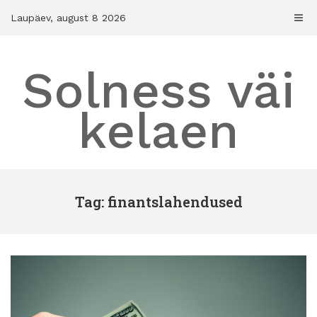
Skip
Laupäev, august 8 2026
to
content
Solness väi
kelaen
Tag: finantslahendused