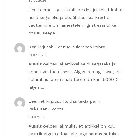
30.07.2026
Hea teema, aga ausalt öeldes jäi tekst kohati
üsna segaseks ja ebaühtlaseks. Krediidi
taotlemine on inimestele niigi stressirohke
otsus, seega…
Karl
kirjutab
Laenud sularahas
kohta
19.07.2026
Ausalt öeldes jäi artikkel veidi segaseks ja
kohati vastuoluliseks. Alguses räägitakse, et
sularahas laenu saab taotleda kuni 5000 €,
hiljem…
Leemet
kirjutab
Kuidas leida parim
väikelaen?
kohta
08.07.2026
Ausalt öeldes jäi mulje, et artikkel on küll
kasulik algajale lugejale, aga samas natuke