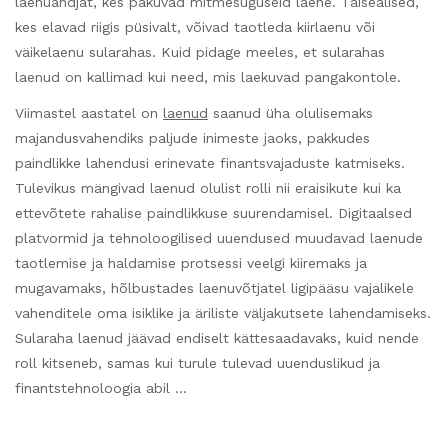
laenuandjat, kes pakuvad mitmesuguseid laene. Täisealised,
kes elavad riigis püsivalt, võivad taotleda kiirlaenu või
väikelaenu sularahas. Kuid pidage meeles, et sularahas
laenud on kallimad kui need, mis laekuvad pangakontole.
Viimastel aastatel on
laenud
saanud üha olulisemaks
majandusvahendiks paljude inimeste jaoks, pakkudes
paindlikke lahendusi erinevate finantsvajaduste katmiseks.
Tulevikus mängivad laenud olulist rolli nii eraisikute kui ka
ettevõtete rahalise paindlikkuse suurendamisel. Digitaalsed
platvormid ja tehnoloogilised uuendused muudavad laenude
taotlemise ja haldamise protsessi veelgi kiiremaks ja
mugavamaks, hõlbustades laenuvõtjatel ligipääsu vajalikele
vahenditele oma isiklike ja äriliste väljakutsete lahendamiseks.
Sularaha laenud jäävad endiselt kättesaadavaks, kuid nende
roll kitseneb, samas kui turule tulevad uuenduslikud ja
finantstehnoloogia abil …