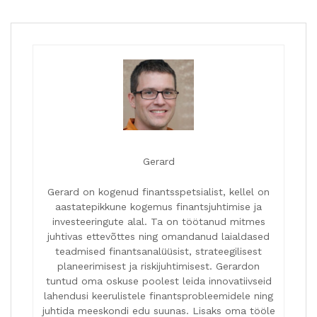
Gerard
Gerard on kogenud finantsspetsialist, kellel on
aastatepikkune kogemus finantsjuhtimise ja
investeeringute alal. Ta on töötanud mitmes
juhtivas ettevõttes ning omandanud laialdased
teadmised finantsanalüüsist, strateegilisest
planeerimisest ja riskijuhtimisest. Gerardon
tuntud oma oskuse poolest leida innovatiivseid
lahendusi keerulistele finantsprobleemidele ning
juhtida meeskondi edu suunas. Lisaks oma tööle