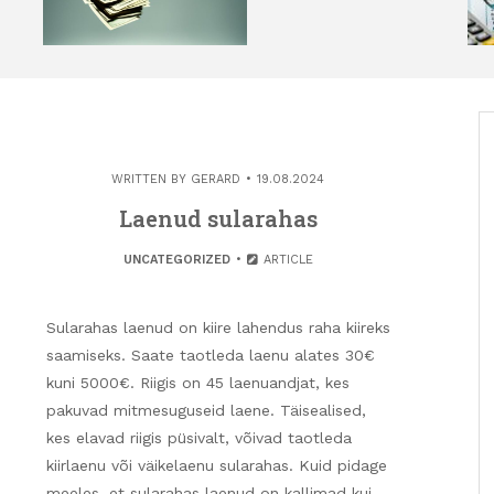
WRITTEN BY
GERARD
19.08.2024
Laenud sularahas
UNCATEGORIZED
ARTICLE
Sularahas laenud on kiire lahendus raha kiireks
saamiseks. Saate taotleda laenu alates 30€
kuni 5000€. Riigis on 45 laenuandjat, kes
pakuvad mitmesuguseid laene. Täisealised,
kes elavad riigis püsivalt, võivad taotleda
kiirlaenu või väikelaenu sularahas. Kuid pidage
meeles, et sularahas laenud on kallimad kui