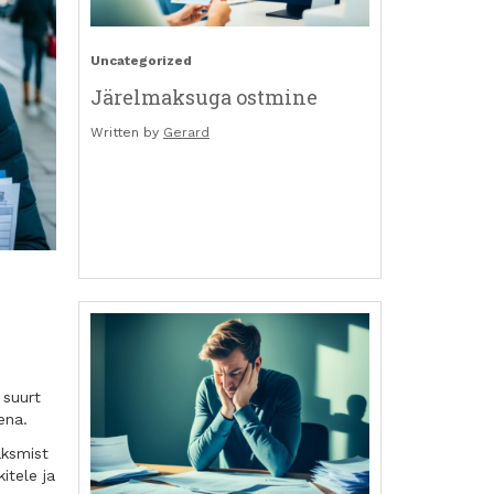
Uncategorized
Järelmaksuga ostmine
Written by
Gerard
 suurt
ena.
aksmist
itele ja