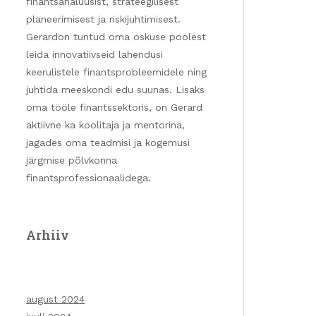
finantsanalüüsist, strateegilisest
planeerimisest ja riskijuhtimisest.
Gerardon tuntud oma oskuse poolest
leida innovatiivseid lahendusi
keerulistele finantsprobleemidele ning
juhtida meeskondi edu suunas. Lisaks
oma tööle finantssektoris, on Gerard
aktiivne ka koolitaja ja mentorina,
jagades oma teadmisi ja kogemusi
järgmise põlvkonna
finantsprofessionaalidega.
Arhiiv
august 2024