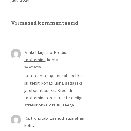
juuli 2024
Viimased kommentaarid
Mihkel
kirjutab
Krediidi
taotlemine
kohta
30.07.2026
Hea teema, aga ausalt öeldes
jäi tekst kohati üsna segaseks
ja ebaühtlaseks. Krediidi
taotlemine on inimestele niigi
stressirohke otsus, seega…
Karl
kirjutab
Laenud sularahas
kohta