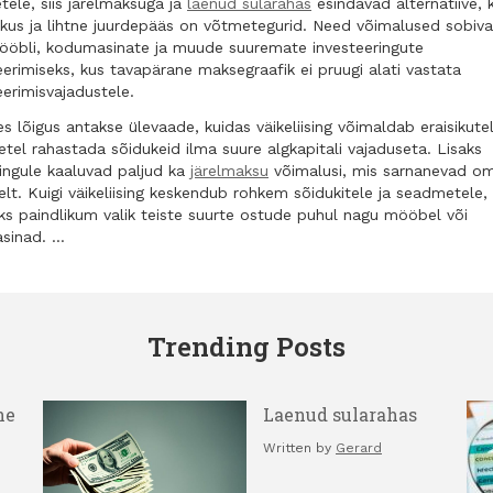
ele, siis järelmaksuga ja
laenud sularahas
esindavad alternatiive, 
kkus ja lihtne juurdepääs on võtmetegurid. Need võimalused sobivad
ööbli, kodumasinate ja muude suuremate investeeringute
eerimiseks, kus tavapärane maksegraafik ei pruugi alati vastata
eerimisvajadustele.
s lõigus antakse ülevaade, kuidas väikeliising võimaldab eraisikutel
etel rahastada sõidukeid ilma suure algkapitali vajaduseta. Lisaks
isingule kaaluvad paljud ka
järelmaksu
võimalusi, mis sarnanevad o
lt. Kuigi väikeliising keskendub rohkem sõidukitele ja seadmetele,
ks paindlikum valik teiste suurte ostude puhul nagu mööbel või
sinad. …
Trending Posts
ne
Laenud sularahas
Written by
Gerard