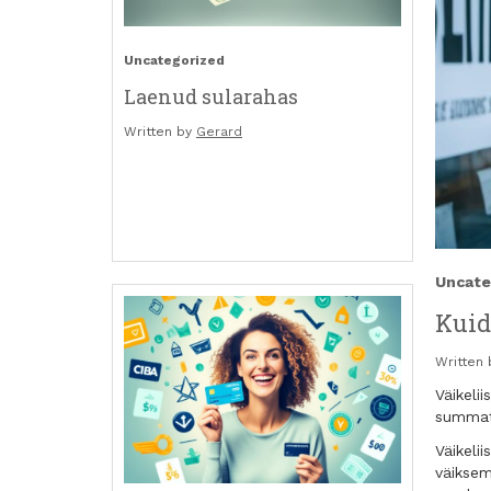
Uncategorized
Laenud sularahas
Written by
Gerard
Uncate
Kuid
Written
Väikeli
summat 
Väikeli
väiksem