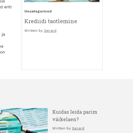
kus
 eriti
Uncategorized
Krediidi taotlemine
Written by
Gerard
 ja
ma
 on
Kuidas leida parim
väikelaen?
Written by
Gerard