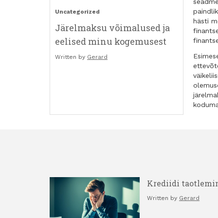
seadmet
paindli
Uncategorized
hästi m
Järelmaksu võimalused ja
finants
eelised minu kogemusest
finants
Esimese
Written by
Gerard
ettevõt
väikeli
olemuse
järelma
koduma
Krediidi taotlemi
Written by
Gerard