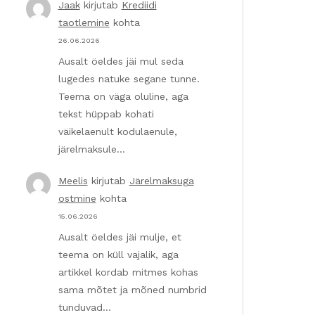
Jaak
kirjutab
Krediidi
taotlemine
kohta
26.06.2026
Ausalt öeldes jäi mul seda
lugedes natuke segane tunne.
Teema on väga oluline, aga
tekst hüppab kohati
väikelaenult kodulaenule,
järelmaksule…
Meelis
kirjutab
Järelmaksuga
ostmine
kohta
15.06.2026
Ausalt öeldes jäi mulje, et
teema on küll vajalik, aga
artikkel kordab mitmes kohas
sama mõtet ja mõned numbrid
tunduvad…