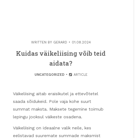
WRITTEN BY
GERARD
01.08.2024
Kuidas väikeliising võib teid
aidata?
UNCATEGORIZED
ARTICLE
Väikeliising aitab eraisikutel ja ettevõtetel
saada sõidukeid. Pole vaja kohe suurt
summat maksta. Maksete tegemine toimub
lepingu jooksul väikeste osadena.
Väikeliising on ideaalne valik neile, kes
eelistavad suuremate summade maksmist