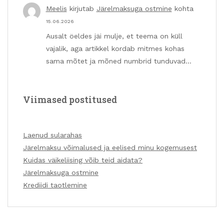
Meelis
kirjutab
Järelmaksuga ostmine
kohta
15.06.2026
Ausalt öeldes jäi mulje, et teema on küll
vajalik, aga artikkel kordab mitmes kohas
sama mõtet ja mõned numbrid tunduvad…
Viimased postitused
Laenud sularahas
Järelmaksu võimalused ja eelised minu kogemusest
Kuidas väikeliising võib teid aidata?
Järelmaksuga ostmine
Krediidi taotlemine