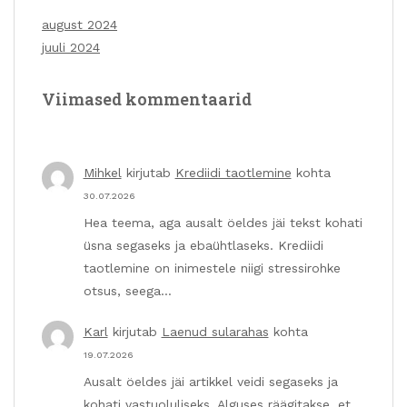
august 2024
juuli 2024
Viimased kommentaarid
Mihkel
kirjutab
Krediidi taotlemine
kohta
30.07.2026
Hea teema, aga ausalt öeldes jäi tekst kohati
üsna segaseks ja ebaühtlaseks. Krediidi
taotlemine on inimestele niigi stressirohke
otsus, seega…
Karl
kirjutab
Laenud sularahas
kohta
19.07.2026
Ausalt öeldes jäi artikkel veidi segaseks ja
kohati vastuoluliseks. Alguses räägitakse, et