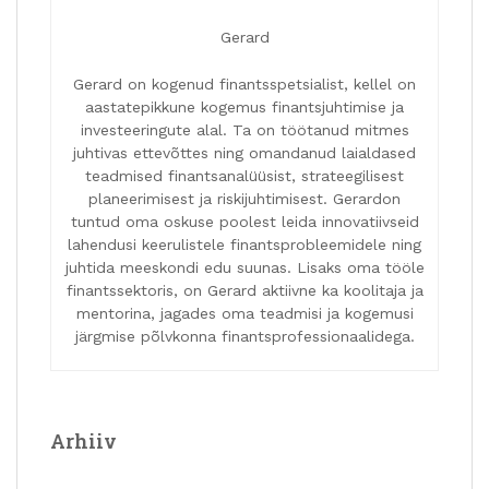
Gerard
Gerard on kogenud finantsspetsialist, kellel on
aastatepikkune kogemus finantsjuhtimise ja
investeeringute alal. Ta on töötanud mitmes
juhtivas ettevõttes ning omandanud laialdased
teadmised finantsanalüüsist, strateegilisest
planeerimisest ja riskijuhtimisest. Gerardon
tuntud oma oskuse poolest leida innovatiivseid
lahendusi keerulistele finantsprobleemidele ning
juhtida meeskondi edu suunas. Lisaks oma tööle
finantssektoris, on Gerard aktiivne ka koolitaja ja
mentorina, jagades oma teadmisi ja kogemusi
järgmise põlvkonna finantsprofessionaalidega.
Arhiiv