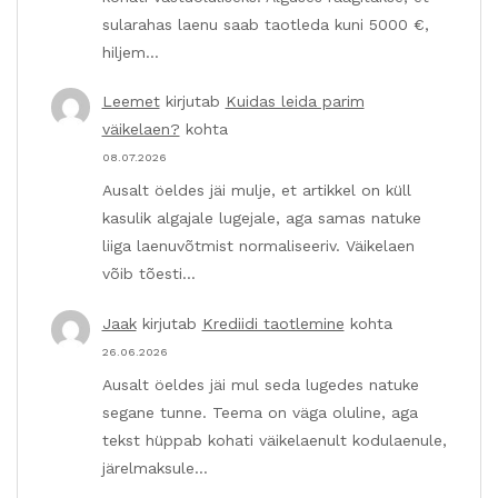
sularahas laenu saab taotleda kuni 5000 €,
hiljem…
Leemet
kirjutab
Kuidas leida parim
väikelaen?
kohta
08.07.2026
Ausalt öeldes jäi mulje, et artikkel on küll
kasulik algajale lugejale, aga samas natuke
liiga laenuvõtmist normaliseeriv. Väikelaen
võib tõesti…
Jaak
kirjutab
Krediidi taotlemine
kohta
26.06.2026
Ausalt öeldes jäi mul seda lugedes natuke
segane tunne. Teema on väga oluline, aga
tekst hüppab kohati väikelaenult kodulaenule,
järelmaksule…