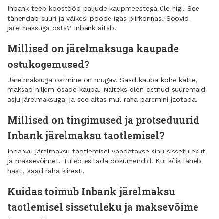
Inbank teeb koostööd paljude kaupmeestega üle riigi. See
tähendab suuri ja väikesi poode igas piirkonnas. Soovid
järelmaksuga osta? Inbank aitab.
Millised on järelmaksuga kaupade
ostukogemused?
Järelmaksuga ostmine on mugav. Saad kauba kohe kätte,
maksad hiljem osade kaupa. Näiteks olen ostnud suuremaid
asju järelmaksuga, ja see aitas mul raha paremini jaotada.
Millised on tingimused ja protseduurid
Inbank järelmaksu taotlemisel?
Inbanku järelmaksu taotlemisel vaadatakse sinu sissetulekut
ja maksevõimet. Tuleb esitada dokumendid. Kui kõik läheb
hästi, saad raha kiiresti.
Kuidas toimub Inbank järelmaksu
taotlemisel sissetuleku ja maksevõime