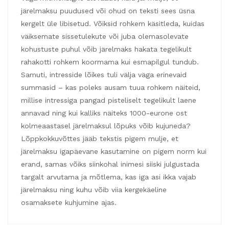
järelmaksu puudused või ohud on teksti sees üsna
kergelt üle libisetud. Võiksid rohkem käsitleda, kuidas
väiksemate sissetulekute või juba olemasolevate
kohustuste puhul võib järelmaks hakata tegelikult
rahakotti rohkem koormama kui esmapilgul tundub.
Samuti, intresside lõikes tuli välja väga erinevaid
summasid – kas poleks ausam tuua rohkem näiteid,
millise intressiga pangad pisteliselt tegelikult laene
annavad ning kui kalliks näiteks 1000-eurone ost
kolmeaastasel järelmaksul lõpuks võib kujuneda?
Lõppkokkuvõttes jääb tekstis pigem mulje, et
järelmaksu igapäevane kasutamine on pigem norm kui
erand, samas võiks siinkohal inimesi siiski julgustada
targalt arvutama ja mõtlema, kas iga asi ikka vajab
järelmaksu ning kuhu võib viia kergekäeline
osamaksete kuhjumine ajas.