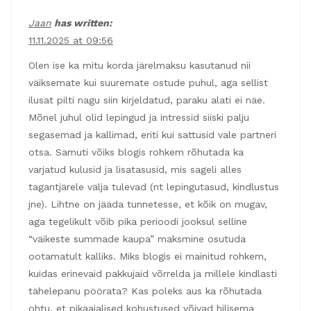
Jaan
has written:
11.11.2025 at 09:56
Olen ise ka mitu korda järelmaksu kasutanud nii
väiksemate kui suuremate ostude puhul, aga sellist
ilusat pilti nagu siin kirjeldatud, paraku alati ei näe.
Mõnel juhul olid lepingud ja intressid siiski palju
segasemad ja kallimad, eriti kui sattusid vale partneri
otsa. Samuti võiks blogis rohkem rõhutada ka
varjatud kulusid ja lisatasusid, mis sageli alles
tagantjärele välja tulevad (nt lepingutasud, kindlustus
jne). Lihtne on jääda tunnetesse, et kõik on mugav,
aga tegelikult võib pika perioodi jooksul selline
“väikeste summade kaupa” maksmine osutuda
ootamatult kalliks. Miks blogis ei mainitud rohkem,
kuidas erinevaid pakkujaid võrrelda ja millele kindlasti
tähelepanu pöörata? Kas poleks aus ka rõhutada
ohtu, et pikaajalised kohustused võivad hilisema