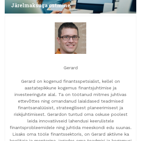
Järelmaksuga ostmine
Gerard
Gerard on kogenud finantsspetsialist, kellel on
aastatepikkune kogemus finantsjuhtimise ja
investeeringute alal. Ta on töötanud mitmes juhtivas
ettevõttes ning omandanud laialdased teadmised
finantsanalüüsist, strateegilisest planeerimisest ja
riskijuhtimisest. Gerardon tuntud oma oskuse poolest
leida innovatiivseid lahendusi keerulistele
finantsprobleemidele ning juhtida meeskondi edu suunas.
Lisaks oma tööle finantssektoris, on Gerard aktiivne ka
koolitaja ja mentorina, jagades oma teadmisi ja kogemusi