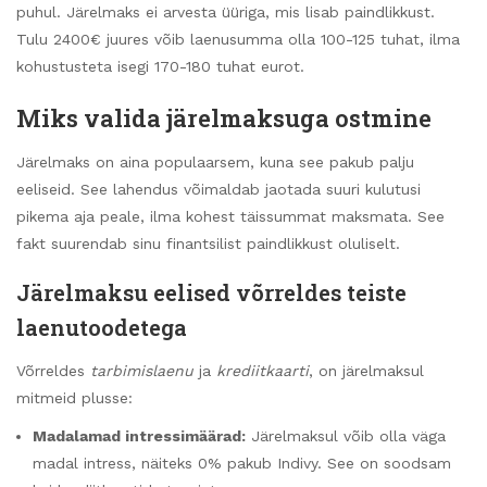
puhul. Järelmaks ei arvesta üüriga, mis lisab paindlikkust.
Tulu 2400€ juures võib laenusumma olla 100-125 tuhat, ilma
kohustusteta isegi 170-180 tuhat eurot.
Miks valida järelmaksuga ostmine
Järelmaks on aina populaarsem, kuna see pakub palju
eeliseid. See lahendus võimaldab jaotada suuri kulutusi
pikema aja peale, ilma kohest täissummat maksmata. See
fakt suurendab sinu finantsilist paindlikkust oluliselt.
Järelmaksu eelised võrreldes teiste
laenutoodetega
Võrreldes
tarbimislaenu
ja
krediitkaarti
, on järelmaksul
mitmeid plusse:
Madalamad intressimäärad:
Järelmaksul võib olla väga
madal intress, näiteks 0% pakub Indivy. See on soodsam