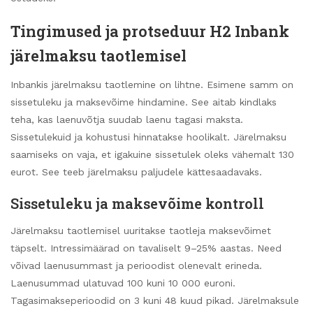
Tingimused ja protseduur H2 Inbank
järelmaksu taotlemisel
Inbankis järelmaksu taotlemine on lihtne. Esimene samm on
sissetuleku ja maksevõime hindamine. See aitab kindlaks
teha, kas laenuvõtja suudab laenu tagasi maksta.
Sissetulekuid ja kohustusi hinnatakse hoolikalt. Järelmaksu
saamiseks on vaja, et igakuine sissetulek oleks vähemalt 130
eurot. See teeb järelmaksu paljudele kättesaadavaks.
Sissetuleku ja maksevõime kontroll
Järelmaksu taotlemisel uuritakse taotleja maksevõimet
täpselt. Intressimäärad on tavaliselt 9–25% aastas. Need
võivad laenusummast ja perioodist olenevalt erineda.
Laenusummad ulatuvad 100 kuni 10 000 euroni.
Tagasimakseperioodid on 3 kuni 48 kuud pikad. Järelmaksule