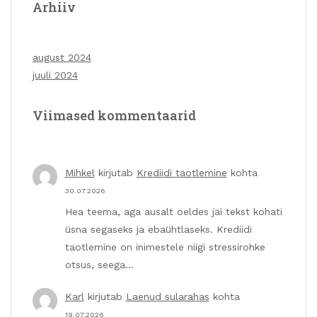
Arhiiv
august 2024
juuli 2024
Viimased kommentaarid
Mihkel
kirjutab
Krediidi taotlemine
kohta
30.07.2026
Hea teema, aga ausalt öeldes jäi tekst kohati
üsna segaseks ja ebaühtlaseks. Krediidi
taotlemine on inimestele niigi stressirohke
otsus, seega…
Karl
kirjutab
Laenud sularahas
kohta
19.07.2026