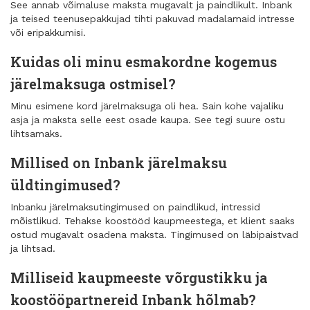
See annab võimaluse maksta mugavalt ja paindlikult. Inbank
ja teised teenusepakkujad tihti pakuvad madalamaid intresse
või eripakkumisi.
Kuidas oli minu esmakordne kogemus
järelmaksuga ostmisel?
Minu esimene kord järelmaksuga oli hea. Sain kohe vajaliku
asja ja maksta selle eest osade kaupa. See tegi suure ostu
lihtsamaks.
Millised on Inbank järelmaksu
üldtingimused?
Inbanku järelmaksutingimused on paindlikud, intressid
mõistlikud. Tehakse koostööd kaupmeestega, et klient saaks
ostud mugavalt osadena maksta. Tingimused on läbipaistvad
ja lihtsad.
Milliseid kaupmeeste võrgustikku ja
koostööpartnereid Inbank hõlmab?