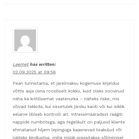
Leemet
has written:
02.09.2025 at 09:56
Pean tunnistama, et järelmaksu kogemuse kirjeldus
võttis asja üsna roosiliselt kokku, kuid oleks soovinud
näha ka kriitilisemat vaatenurka – näiteks riske, mis
võivad tekkida, kui sissetulek järsku kaob või kui isiklik
eelarve libiseb kontrolli alt. Intressimääradest räägiti
nappide numbritega, aga tegelikult on paljusid kliente
ehmatanud hiljem lepinguga kaasnevad lisakulud või
näiteks kindlustus, mille müük pressitakse sõlmimisel