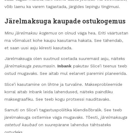
võib laenu ka varem tagastada, järgides lepingu tingimusi.
Järelmaksuga kaupade ostukogemus
Minu
järelmaksu kogemus
on olnud väga hea. Eriti väärtustan
ma võimalust kohe kaupu kasutama hakata. See tähendab,
et saan uusi asju kiiresti kasutada.
Järelmaksuga olen suutnud soetada suuremaid asju, näiteks
järelmaksuga pesumasin
.
Inbank
pakutav Slice’i teenus teeb
ostud mugavaks. See aitab mul eelarvet paremini planeerida.
Slice’i kasutamine on lihtne ja turvaline. Makseprobleemide
korral aitab Inbank leida lahendused, näiteks paindliku
maksegraafiku. See teeb kogu protsessi nauditavaks.
Samuti on Slice’i tagastuspoliitika kliendisõbralik. See teeb
järelmaksuga ostlemise väga mugavaks. Tõesti,
järelmaksuga
ostetud kaubad
on suurepärane lahendus tähtsateks
ostudeks.