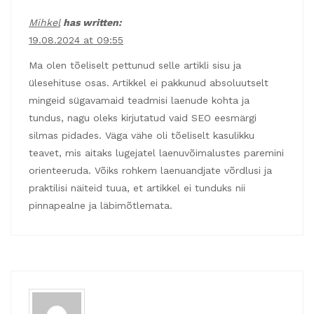
Mihkel
has written:
19.08.2024 at 09:55
Ma olen tõeliselt pettunud selle artikli sisu ja
ülesehituse osas. Artikkel ei pakkunud absoluutselt
mingeid sügavamaid teadmisi laenude kohta ja
tundus, nagu oleks kirjutatud vaid SEO eesmärgi
silmas pidades. Väga vähe oli tõeliselt kasulikku
teavet, mis aitaks lugejatel laenuvõimalustes paremini
orienteeruda. Võiks rohkem laenuandjate võrdlusi ja
praktilisi näiteid tuua, et artikkel ei tunduks nii
pinnapealne ja läbimõtlemata.