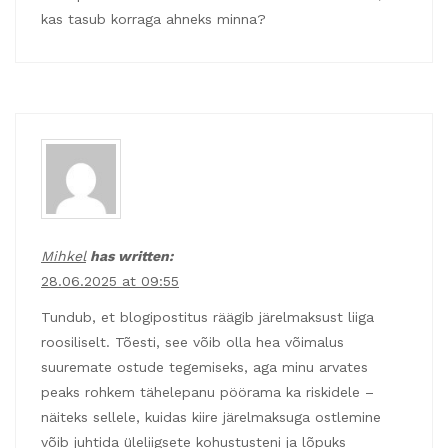
kas tasub korraga ahneks minna?
Mihkel
has written:
28.06.2025 at 09:55
Tundub, et blogipostitus räägib järelmaksust liiga
roosiliselt. Tõesti, see võib olla hea võimalus
suuremate ostude tegemiseks, aga minu arvates
peaks rohkem tähelepanu pöörama ka riskidele –
näiteks sellele, kuidas kiire järelmaksuga ostlemine
võib juhtida üleliigsete kohustusteni ja lõpuks