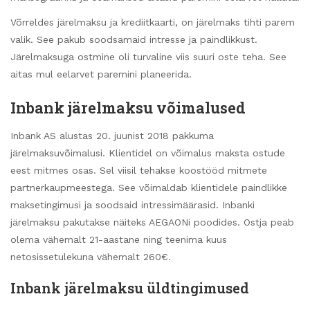
Võrreldes järelmaksu ja krediitkaarti, on järelmaks tihti parem
valik. See pakub soodsamaid intresse ja paindlikkust.
Järelmaksuga ostmine oli turvaline viis suuri oste teha. See
aitas mul eelarvet paremini planeerida.
Inbank järelmaksu võimalused
Inbank AS alustas 20. juunist 2018 pakkuma
järelmaksuvõimalusi. Klientidel on võimalus maksta ostude
eest mitmes osas. Sel viisil tehakse koostööd mitmete
partnerkaupmeestega. See võimaldab klientidele paindlikke
maksetingimusi ja soodsaid intressimäärasid. Inbanki
järelmaksu pakutakse näiteks AEGAONi poodides. Ostja peab
olema vähemalt 21-aastane ning teenima kuus
netosissetulekuna vähemalt 260€.
Inbank järelmaksu üldtingimused