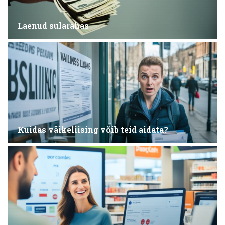
Laenud sularahas
Kuidas väikeliising võib teid aidata?