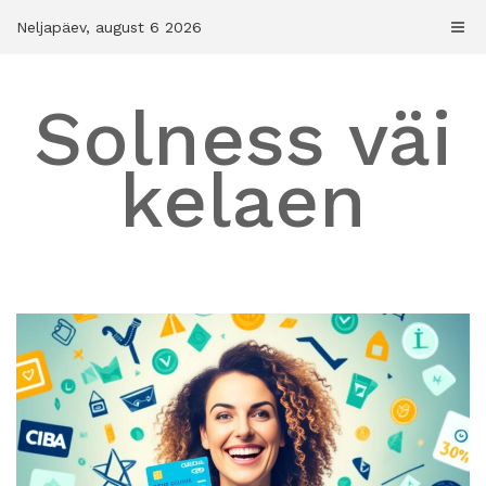
Skip
Neljapäev, august 6 2026
to
content
Solness väi
kelaen