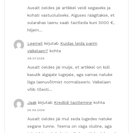
Ausalt öeldes jäi artikkel veidi segaseks ja
kohati vastuoluliseks. Alguses räägitakse, et
sularahas laenu saab taotleda kuni 5000 €,
hiljem…
Leemet
kirjutab
Kuidas leida parim
väikelaen?
kohta
08.07.2026
Ausalt öeldes jäi mulje, et artikkel on küll
kasulik algajale lugejale, aga samas natuke
liiga laenuvõtmist normaliseeriv. Väikelaen
võib tõesti…
Jaak
kirjutab
Krediidi taotlemine
kohta
26.06.2026
Ausalt öeldes jäi mul seda lugedes natuke
segane tunne. Teema on väga oluline, aga