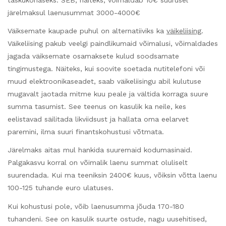
taskukohaseks. SEB, näiteks, võimaldab 10€ suurusel
järelmaksul laenusummat 3000-4000€
Väiksemate kaupade puhul on alternatiiviks ka
väikeliising
.
Väikeliising pakub veelgi paindlikumaid võimalusi, võimaldades
jagada väiksemate osamaksete kulud soodsamate
tingimustega. Näiteks, kui soovite soetada nutitelefoni või
muud elektroonikaseadet, saab väikeliisingu abil kulutuse
mugavalt jaotada mitme kuu peale ja vältida korraga suure
summa tasumist. See teenus on kasulik ka neile, kes
eelistavad säilitada likviidsust ja hallata oma eelarvet
paremini, ilma suuri finantskohustusi võtmata.
Järelmaks aitas mul hankida suuremaid kodumasinaid.
Palgakasvu korral on võimalik laenu summat oluliselt
suurendada. Kui ma teeniksin 2400€ kuus, võiksin võtta laenu
100-125 tuhande euro ulatuses.
Kui kohustusi pole, võib laenusumma jõuda 170-180
tuhandeni. See on kasulik suurte ostude, nagu uusehitised,