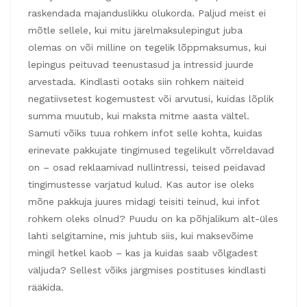
raskendada majanduslikku olukorda. Paljud meist ei
mõtle sellele, kui mitu järelmaksulepingut juba
olemas on või milline on tegelik lõppmaksumus, kui
lepingus peituvad teenustasud ja intressid juurde
arvestada. Kindlasti ootaks siin rohkem näiteid
negatiivsetest kogemustest või arvutusi, kuidas lõplik
summa muutub, kui maksta mitme aasta vältel.
Samuti võiks tuua rohkem infot selle kohta, kuidas
erinevate pakkujate tingimused tegelikult võrreldavad
on – osad reklaamivad nullintressi, teised peidavad
tingimustesse varjatud kulud. Kas autor ise oleks
mõne pakkuja juures midagi teisiti teinud, kui infot
rohkem oleks olnud? Puudu on ka põhjalikum alt-üles
lahti selgitamine, mis juhtub siis, kui maksevõime
mingil hetkel kaob – kas ja kuidas saab võlgadest
väljuda? Sellest võiks järgmises postituses kindlasti
rääkida.