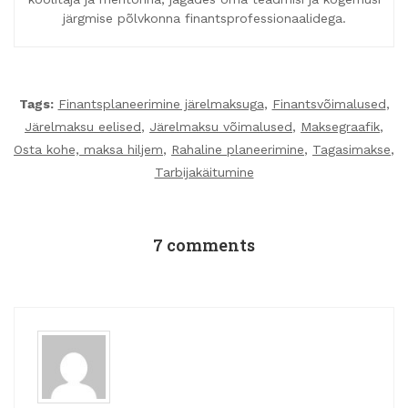
järgmise põlvkonna finantsprofessionaalidega.
Tags:
Finantsplaneerimine järelmaksuga
,
Finantsvõimalused
,
Järelmaksu eelised
,
Järelmaksu võimalused
,
Maksegraafik
,
Osta kohe, maksa hiljem
,
Rahaline planeerimine
,
Tagasimakse
,
Tarbijakäitumine
7 comments