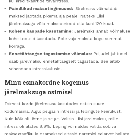
kui krediitkaartide tavaintress.
Paindlikud maksetingimused:
Järelmaks võimaldab
maksed jaotada pikema aja peale. Näiteks Liisi
järelmaksuga võib makseperiood olla kuni 120 kuud.
Kohene kaupade kasutamine:
Järelmaks annab võimaluse
kohe tooteid kasutada. Pole vaja maksta kogu summat
korraga.
Ennetähtaegse tagastamise võimalus:
Paljudel juhtudel
saab järelmaksu ennetähtaegselt tagastada. See aitab
vähendada intressikulusid.
Minu esmakordne kogemus
järelmaksuga ostmisel
Esimest korda järelmaksu kasutades ostsin suure
kodumasina. Algul pelgasin intressi ja lepingute keerukust.
Kuid kõik oli lihtne ja selge. Valisin Liisi järelmaksu, mille
intress oli alates 9,9%. Leping võimaldas valida sobiva
maksegraafiku ja osamaksed aitasid paremini eelarvet hallata.