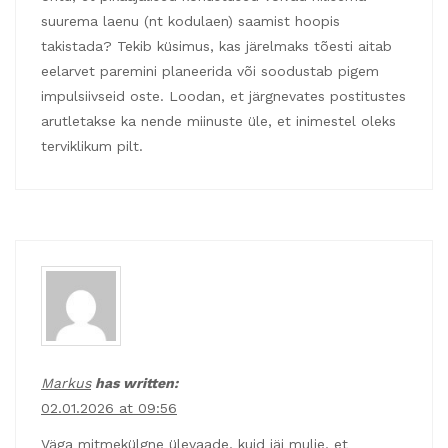
suurema laenu (nt kodulaen) saamist hoopis
takistada? Tekib küsimus, kas järelmaks tõesti aitab
eelarvet paremini planeerida või soodustab pigem
impulsiivseid oste. Loodan, et järgnevates postitustes
arutletakse ka nende miinuste üle, et inimestel oleks
terviklikum pilt.
Markus
has written:
02.01.2026 at 09:56
Väga mitmekülgne ülevaade, kuid jäi mulje, et