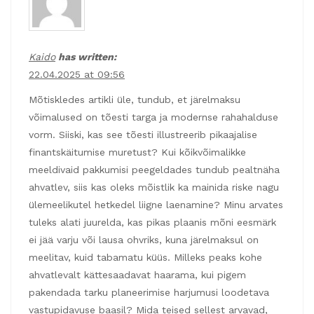
Kaido
has written:
22.04.2025 at 09:56
Mõtiskledes artikli üle, tundub, et järelmaksu
võimalused on tõesti targa ja modernse rahahalduse
vorm. Siiski, kas see tõesti illustreerib pikaajalise
finantskäitumise muretust? Kui kõikvõimalikke
meeldivaid pakkumisi peegeldades tundub pealtnäha
ahvatlev, siis kas oleks mõistlik ka mainida riske nagu
ülemeelikutel hetkedel liigne laenamine? Minu arvates
tuleks alati juurelda, kas pikas plaanis mõni eesmärk
ei jää varju või lausa ohvriks, kuna järelmaksul on
meelitav, kuid tabamatu küüs. Milleks peaks kohe
ahvatlevalt kättesaadavat haarama, kui pigem
pakendada tarku planeerimise harjumusi loodetava
vastupidavuse baasil? Mida teised sellest arvavad,