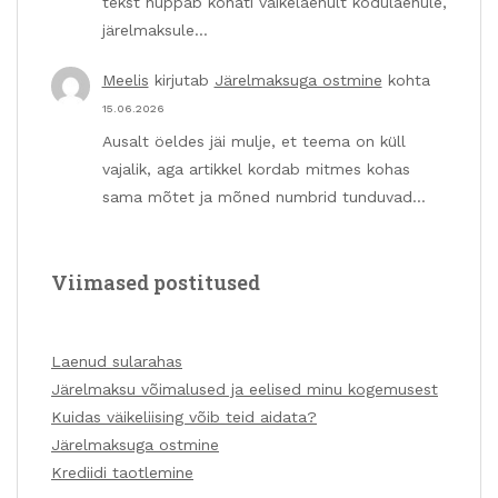
tekst hüppab kohati väikelaenult kodulaenule,
järelmaksule…
Meelis
kirjutab
Järelmaksuga ostmine
kohta
15.06.2026
Ausalt öeldes jäi mulje, et teema on küll
vajalik, aga artikkel kordab mitmes kohas
sama mõtet ja mõned numbrid tunduvad…
Viimased postitused
Laenud sularahas
Järelmaksu võimalused ja eelised minu kogemusest
Kuidas väikeliising võib teid aidata?
Järelmaksuga ostmine
Krediidi taotlemine