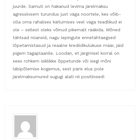
juurde. Samuti on hakanud levima järelmaksu
agressiivsem turundus just väga noortele, kes võib-
olla oma rahalises käitumises veel väga teadlikud ei
ole – sellest oleks võinud pikemalt rääkida. Mõned
tähtsad nüansid, nagu lepingute ennetähtaegsed
lõpetamistasud ja reaalne krediidikulukuse määr, jäid
pigem tagaplaanile. Loodan, et järgmisel korral on
sees rohkem isiklikke õppetunde või isegi mõni
läbipõlemise kogemus, sest päris elus pole
järelmaksumured sugugi alati nii positiivsed!