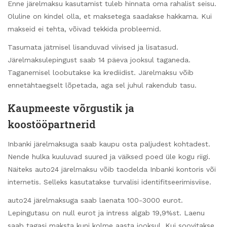
Enne järelmaksu kasutamist tuleb hinnata oma rahalist seisu.
Oluline on kindel olla, et maksetega saadakse hakkama. Kui
makseid ei tehta, võivad tekkida probleemid.
Tasumata jätmisel lisanduvad viivised ja lisatasud.
Järelmaksulepingust saab 14 päeva jooksul taganeda.
Taganemisel loobutakse ka krediidist. Järelmaksu võib
ennetähtaegselt lõpetada, aga sel juhul rakendub tasu.
Kaupmeeste võrgustik ja
koostööpartnerid
Inbanki järelmaksuga saab kaupu osta paljudest kohtadest.
Nende hulka kuuluvad suured ja väiksed poed üle kogu riigi.
Näiteks auto24 järelmaksu võib taodelda Inbanki kontoris või
internetis. Selleks kasutatakse turvalisi identifitseerimisviise.
auto24 järelmaksuga saab laenata 100-3000 eurot.
Lepingutasu on null eurot ja intress algab 19,9%st. Laenu
saab tagasi maksta kuni kolme aasta jooksul. Kui soovitakse,