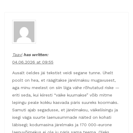
Taavi
has written:
04.06.2026 at 09:55
Ausalt öeldes jäi tekstist veidi segane tunne. Ühelt
poolt on hea, et räägitakse järelmaksu mugavusest,
aga minu meelest on siin liiga vähe rõhutatud riske —
eriti seda, kui kiiresti “väike kuumakse” võib mitme
lepingu peale kokku kasvada päris suureks koormaks.
Samuti ajab segadusse, et järelmaksu, väikeliisingu ja
isegi väga suurte laenusummade näited on kohati
läbisegi; kodumasina järelmaks ja 170 000-eurone
laenuvõimekus ei ole ju päris sama teema. Oleks