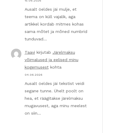
15.06.2026
Ausalt öeldes jäi mulje, et
teema on küll vajalik, aga
artikkel kordab mitmes kohas
sama mõtet ja mõned numbrid
tunduvad…
Taavi
kirjutab
Järelmaksu
võimalused ja eelised minu
kogemusest
kohta
04.06.2026
Ausalt öeldes jäi tekstist veidi
segane tunne. Ühelt poolt on
hea, et räägitakse järelmaksu
mugavusest, aga minu meelest
on siin…