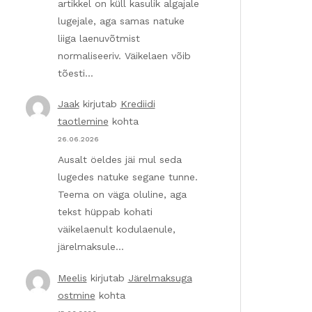
artikkel on küll kasulik algajale
lugejale, aga samas natuke
liiga laenuvõtmist
normaliseeriv. Väikelaen võib
tõesti…
Jaak
kirjutab
Krediidi
taotlemine
kohta
26.06.2026
Ausalt öeldes jäi mul seda
lugedes natuke segane tunne.
Teema on väga oluline, aga
tekst hüppab kohati
väikelaenult kodulaenule,
järelmaksule…
Meelis
kirjutab
Järelmaksuga
ostmine
kohta