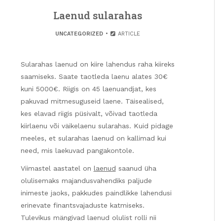
Laenud sularahas
UNCATEGORIZED
ARTICLE
Sularahas laenud on kiire lahendus raha kiireks
saamiseks. Saate taotleda laenu alates 30€
kuni 5000€. Riigis on 45 laenuandjat, kes
pakuvad mitmesuguseid laene. Täisealised,
kes elavad riigis püsivalt, võivad taotleda
kiirlaenu või väikelaenu sularahas. Kuid pidage
meeles, et sularahas laenud on kallimad kui
need, mis laekuvad pangakontole.
Viimastel aastatel on
laenud
saanud üha
olulisemaks majandusvahendiks paljude
inimeste jaoks, pakkudes paindlikke lahendusi
erinevate finantsvajaduste katmiseks.
Tulevikus mängivad laenud olulist rolli nii