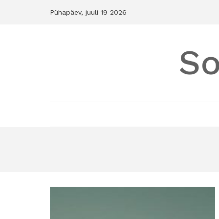
Skip
Pühapäev, juuli 19 2026
to
content
So