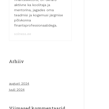
aktiivne ka koolitaja ja
mentorina, jagades oma
teadmisi ja kogemusi järgmise
põlvkonna
finantsprofessionaalidega.
solness.ee
Arhiiv
august 2024
juuli 2024
Viimased kommentaarid