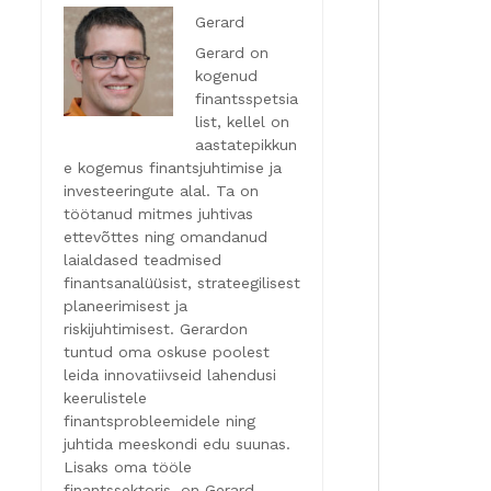
Gerard
Gerard on
kogenud
finantsspetsia
list, kellel on
aastatepikkun
e kogemus finantsjuhtimise ja
investeeringute alal. Ta on
töötanud mitmes juhtivas
ettevõttes ning omandanud
laialdased teadmised
finantsanalüüsist, strateegilisest
planeerimisest ja
riskijuhtimisest. Gerardon
tuntud oma oskuse poolest
leida innovatiivseid lahendusi
keerulistele
finantsprobleemidele ning
juhtida meeskondi edu suunas.
Lisaks oma tööle
finantssektoris, on Gerard