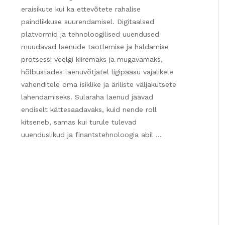
eraisikute kui ka ettevõtete rahalise
paindlikkuse suurendamisel. Digitaalsed
platvormid ja tehnoloogilised uuendused
muudavad laenude taotlemise ja haldamise
protsessi veelgi kiiremaks ja mugavamaks,
hõlbustades laenuvõtjatel ligipääsu vajalikele
vahenditele oma isiklike ja äriliste väljakutsete
lahendamiseks. Sularaha laenud jäävad
endiselt kättesaadavaks, kuid nende roll
kitseneb, samas kui turule tulevad
uuenduslikud ja finantstehnoloogia abil …