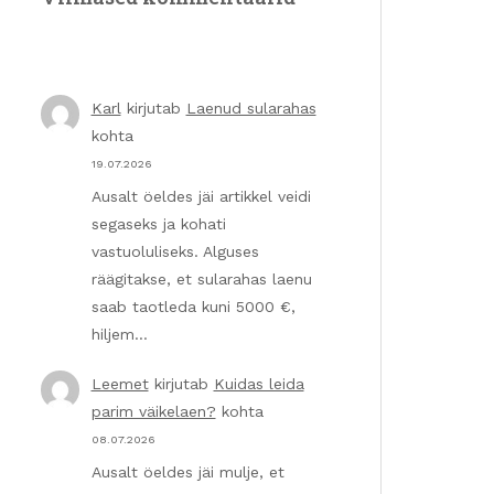
Karl
kirjutab
Laenud sularahas
kohta
19.07.2026
Ausalt öeldes jäi artikkel veidi
segaseks ja kohati
vastuoluliseks. Alguses
räägitakse, et sularahas laenu
saab taotleda kuni 5000 €,
hiljem…
Leemet
kirjutab
Kuidas leida
parim väikelaen?
kohta
08.07.2026
Ausalt öeldes jäi mulje, et