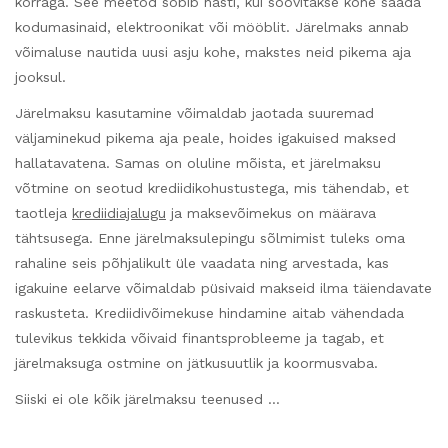
korraga. See meetod sobib hästi, kui soovitakse kohe saada
kodumasinaid, elektroonikat või mööblit. Järelmaks annab
võimaluse nautida uusi asju kohe, makstes neid pikema aja
jooksul.
Järelmaksu kasutamine võimaldab jaotada suuremad
väljaminekud pikema aja peale, hoides igakuised maksed
hallatavatena. Samas on oluline mõista, et järelmaksu
võtmine on seotud krediidikohustustega, mis tähendab, et
taotleja
krediidiajalugu
ja maksevõimekus on määrava
tähtsusega. Enne järelmaksulepingu sõlmimist tuleks oma
rahaline seis põhjalikult üle vaadata ning arvestada, kas
igakuine eelarve võimaldab püsivaid makseid ilma täiendavate
raskusteta. Krediidivõimekuse hindamine aitab vähendada
tulevikus tekkida võivaid finantsprobleeme ja tagab, et
järelmaksuga ostmine on jätkusuutlik ja koormusvaba.
Siiski ei ole kõik järelmaksu teenused …