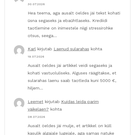
30.07.2026
Hea teema, aga ausalt öeldes jäi tekst kohati
üsna segaseks ja ebaühtlaseks. Krediidi
taotlemine on inimestele niigi stressirohke
otsus, seega…
Karl
kirjutab
Laenud sularahas
kohta
19.07.2026
Ausalt öeldes jäi artikkel veidi segaseks ja
kohati vastuoluliseks. Alguses räägitakse, et
sularahas laenu saab taotleda kuni 5000 €,
hiljem…
Leemet
kirjutab
Kuidas leida parim
väikelaen?
kohta
08.07.2026
Ausalt öeldes jäi mulje, et artikkel on küll
kasulik algajale lugejale, aga samas natuke