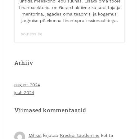
juhtida meeskondi edu suunas. Lisaks oma tööle
finantssektoris, on Gerard aktiivne ka koolitaja ja
mentorina, jagades oma teadmisi ja kogemusi
järgmise põlvkonna finantsprofessionaalidega.
solness.ee
Arhiiv
august 2024
juuli 2024
Viimased kommentaarid
Mihkel
kirjutab
Krediidi taotlemine
kohta