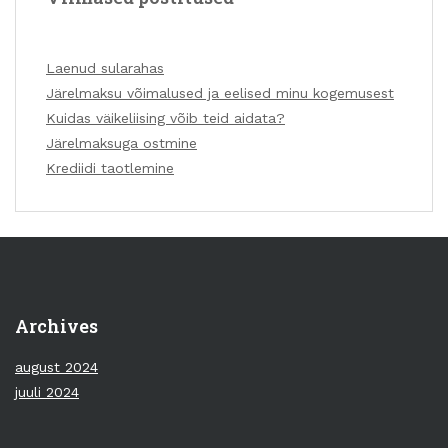
Laenud sularahas
Järelmaksu võimalused ja eelised minu kogemusest
Kuidas väikeliising võib teid aidata?
Järelmaksuga ostmine
Krediidi taotlemine
Archives
august 2024
juuli 2024