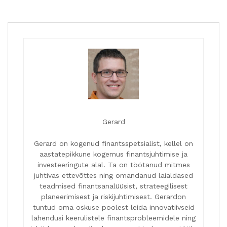
Gerard
Gerard on kogenud finantsspetsialist, kellel on
aastatepikkune kogemus finantsjuhtimise ja
investeeringute alal. Ta on töötanud mitmes
juhtivas ettevõttes ning omandanud laialdased
teadmised finantsanalüüsist, strateegilisest
planeerimisest ja riskijuhtimisest. Gerardon
tuntud oma oskuse poolest leida innovatiivseid
lahendusi keerulistele finantsprobleemidele ning