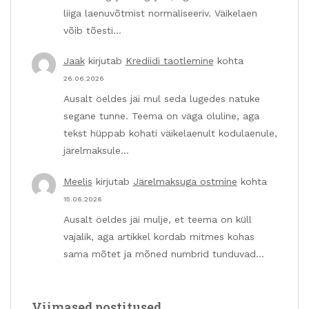
liiga laenuvõtmist normaliseeriv. Väikelaen
võib tõesti…
Jaak
kirjutab
Krediidi taotlemine
kohta
26.06.2026
Ausalt öeldes jäi mul seda lugedes natuke
segane tunne. Teema on väga oluline, aga
tekst hüppab kohati väikelaenult kodulaenule,
järelmaksule…
Meelis
kirjutab
Järelmaksuga ostmine
kohta
15.06.2026
Ausalt öeldes jäi mulje, et teema on küll
vajalik, aga artikkel kordab mitmes kohas
sama mõtet ja mõned numbrid tunduvad…
Viimased postitused