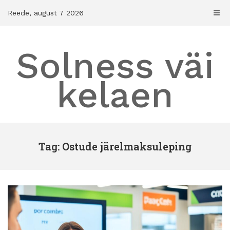
Skip
Reede, august 7 2026
to
content
Solness väi
kelaen
Tag: Ostude järelmaksuleping