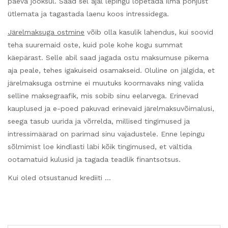
päeva jooksul. Saad sel ajal lepingu lõpetada ilma põhjust
ütlemata ja tagastada laenu koos intressidega.
Järelmaksuga ostmine
võib olla kasulik lahendus, kui soovid
teha suuremaid oste, kuid pole kohe kogu summat
käepärast. Selle abil saad jagada ostu maksumuse pikema
aja peale, tehes igakuiseid osamakseid. Oluline on jälgida, et
järelmaksuga ostmine ei muutuks koormavaks ning valida
selline maksegraafik, mis sobib sinu eelarvega. Erinevad
kauplused ja e-poed pakuvad erinevaid järelmaksuvõimalusi,
seega tasub uurida ja võrrelda, millised tingimused ja
intressimäärad on parimad sinu vajadustele. Enne lepingu
sõlmimist loe kindlasti läbi kõik tingimused, et vältida
ootamatuid kulusid ja tagada teadlik finantsotsus.
Kui oled otsustanud krediiti …