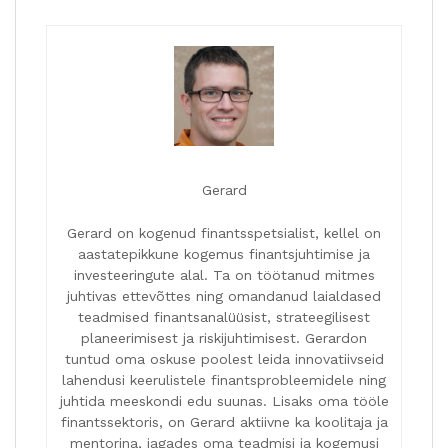
Gerard
Gerard on kogenud finantsspetsialist, kellel on
aastatepikkune kogemus finantsjuhtimise ja
investeeringute alal. Ta on töötanud mitmes
juhtivas ettevõttes ning omandanud laialdased
teadmised finantsanalüüsist, strateegilisest
planeerimisest ja riskijuhtimisest. Gerardon
tuntud oma oskuse poolest leida innovatiivseid
lahendusi keerulistele finantsprobleemidele ning
juhtida meeskondi edu suunas. Lisaks oma tööle
finantssektoris, on Gerard aktiivne ka koolitaja ja
mentorina, jagades oma teadmisi ja kogemusi