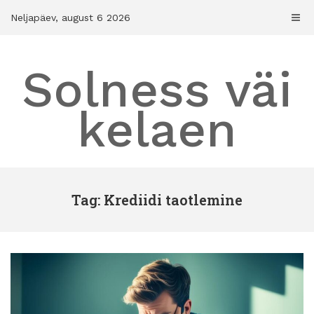
Skip
Neljapäev, august 6 2026
to
content
Solness väi
kelaen
Tag: Krediidi taotlemine