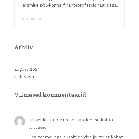
järgmise põlvkonna finantsprofessionaalidega.
solness.ee
Arhiiv
august 2024
juuli 2024
Viimased kommentaarid
Mihkel
kirjutab
Krediidi taotlemine
kohta
30.07.2026
Hea teema, aga ausalt öeldes jäi tekst kohati