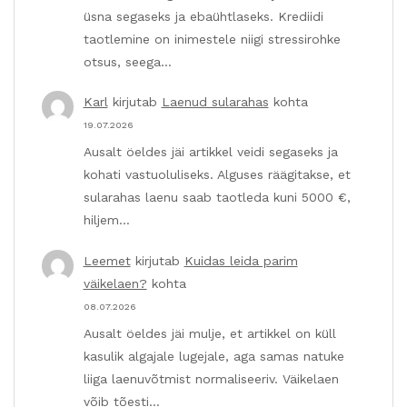
üsna segaseks ja ebaühtlaseks. Krediidi
taotlemine on inimestele niigi stressirohke
otsus, seega…
Karl
kirjutab
Laenud sularahas
kohta
19.07.2026
Ausalt öeldes jäi artikkel veidi segaseks ja
kohati vastuoluliseks. Alguses räägitakse, et
sularahas laenu saab taotleda kuni 5000 €,
hiljem…
Leemet
kirjutab
Kuidas leida parim
väikelaen?
kohta
08.07.2026
Ausalt öeldes jäi mulje, et artikkel on küll
kasulik algajale lugejale, aga samas natuke
liiga laenuvõtmist normaliseeriv. Väikelaen
võib tõesti…