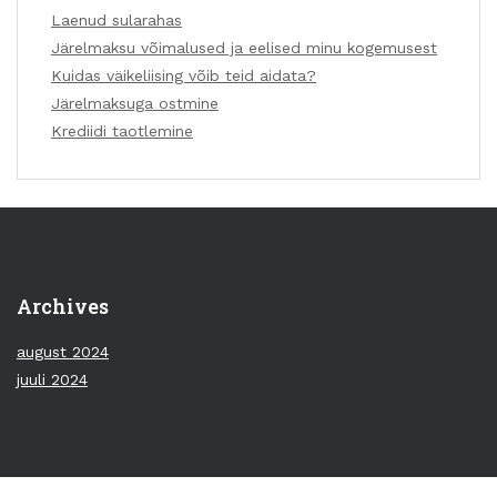
Laenud sularahas
Järelmaksu võimalused ja eelised minu kogemusest
Kuidas väikeliising võib teid aidata?
Järelmaksuga ostmine
Krediidi taotlemine
Archives
august 2024
juuli 2024