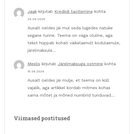
Jaak
kirjutab
Krediidi taotlemine
kohta
26.06.2026
Ausalt öeldes jäi mul seda lugedes natuke
segane tunne. Teema on väga oluline, aga
tekst hüppab kohati väikelaenult kodulaenule,
järelmaksule…
Meelis
kirjutab
Järelmaksuga ostmine
kohta
15.06.2026
Ausalt öeldes jäi mulje, et teema on küll
vajalik, aga artikkel kordab mitmes kohas
sama mõtet ja mõned numbrid tunduvad…
Viimased postitused