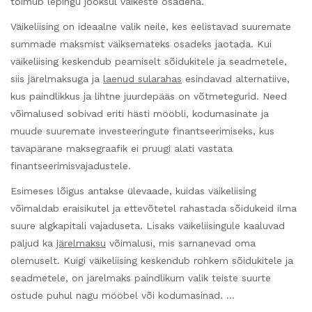
toimub lepingu jooksul väikeste osadena.
Väikeliising on ideaalne valik neile, kes eelistavad suuremate
summade maksmist väiksemateks osadeks jaotada. Kui
väikeliising keskendub peamiselt sõidukitele ja seadmetele,
siis järelmaksuga ja
laenud sularahas
esindavad alternatiive,
kus paindlikkus ja lihtne juurdepääs on võtmetegurid. Need
võimalused sobivad eriti hästi mööbli, kodumasinate ja
muude suuremate investeeringute finantseerimiseks, kus
tavapärane maksegraafik ei pruugi alati vastata
finantseerimisvajadustele.
Esimeses lõigus antakse ülevaade, kuidas väikeliising
võimaldab eraisikutel ja ettevõtetel rahastada sõidukeid ilma
suure algkapitali vajaduseta. Lisaks väikeliisingule kaaluvad
paljud ka
järelmaksu
võimalusi, mis sarnanevad oma
olemuselt. Kuigi väikeliising keskendub rohkem sõidukitele ja
seadmetele, on järelmaks paindlikum valik teiste suurte
ostude puhul nagu mööbel või kodumasinad. …