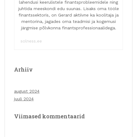
lahendusi keerulistele finantsprobleemidele ning
juhtida meeskondi edu suunas. Lisaks oma tööle
finantssektoris, on Gerard aktiivne ka koolitaja ja
mentorina, jagades oma teadmisi ja kogemusi
järgmise põlvkonna finantsprofessionaalidega.
solness.ee
Arhiiv
august 2024
juuli 2024
Viimased kommentaarid