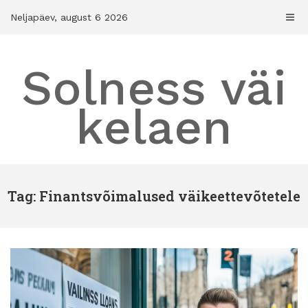
Skip
Neljapäev, august 6 2026
to
content
Solness väi
kelaen
Tag: Finantsvõimalused väikeettevõtetele