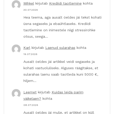
Mihkel
kirjutab
Krediidi taotlemine
kohta
30.07.2026
Hea teema, aga ausalt öeldes jäi tekst kohati
üsna segaseks ja ebaühtlaseks. Krediidi
taotlemine on inimestele niigi stressirohke
otsus, seega…
Karl
kirjutab
Laenud sularahas
kohta
19.07.2026
Ausalt öeldes jäi artikkel veidi segaseks ja
kohati vastuoluliseks. Alguses räägitakse, et
sularahas laenu saab taotleda kuni 5000 €,
hiljem…
Leemet
kirjutab
Kuidas leida parim
väikelaen?
kohta
08.07.2026
Ausalt öeldes jäi mulje, et artikkel on küll