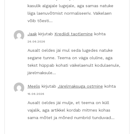
kasulik algajale lugejale, aga samas natuke
liiga laenuvõtmist normaliseeriv. Väikelaen
võib tõesti…
Jaak
kirjutab
Krediidi taotlemine
kohta
26.06.2026
Ausalt öeldes jäi mul seda lugedes natuke
segane tunne. Teema on väga oluline, aga
tekst hüppab kohati väikelaenult kodulaenule,
järelmaksule…
Meelis
kirjutab
Järelmaksuga ostmine
kohta
15.06.2026
Ausalt öeldes jäi mulje, et teema on küll
vajalik, aga artikkel kordab mitmes kohas
sama mõtet ja mõned numbrid tunduvad…