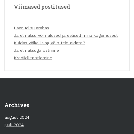
Viimased postitused
Laenud sularahas
Järelmaksu võimalused ja eelised minu kogemusest
Kuidas väikeliising võib teid aidata?
Järelmaksuga ostmine
Krediidi taotlemine
Archives
august 2024
juuli 2024