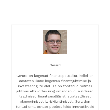
Gerard
Gerard on kogenud finantsspetsialist, kellel on
aastatepikkune kogemus finantsjuhtimise ja
investeeringute alal. Ta on töötanud mitmes
juhtivas ettevõttes ning omandanud laialdased
teadmised finantsanalüüsist, strateegilisest
planeerimisest ja riskijuhtimisest. Gerardon
tuntud oma oskuse poolest leida innovatiivseid