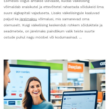
Esimeses lõigus antakse ülevaade, kuidas väikeliising
võimaldab eraisikutel ja ettevõtetel rahastada sõidukeid ilma
suure algkapitali vajaduseta. Lisaks väikeliisingule kaaluvad
paljud ka
järelmaksu
võimalusi, mis sarnanevad oma
olemuselt. Kuigi väikeliising keskendub rohkem sõidukitele ja
seadmetele, on järelmaks paindlikum valik teiste suurte
ostude puhul nagu mööbel või kodumasinad. …