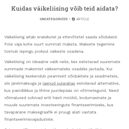
Kuidas väikeliising võib teid aidata?
UNCATEGORIZED
ARTICLE
Väikeliising aitab eraisikutel ja ettevõtetel saada sõidukeid.
Pole vaja kohe suurt summat maksta. Maksete tegemine
toimub lepingu jooksul väikeste osadena.
Väikeliising on ideaalne valik neile, kes eelistavad suuremate
summade maksmist väiksemateks osadeks jaotada. Kui
väikeliising keskendub peamiselt sõidukitele ja seadmetele,
siis järelmaksuga ja
laenud sularahas
esindavad alternatiive,
kus paindlikkus ja lihtne juurdepääs on võtmetegurid. Need
võimalused sobivad eriti hästi mööbli, kodumasinate ja
muude suuremate investeeringute finantseerimiseks, kus
tavapärane maksegraafik ei pruugi alati vastata
finantseerimisvajadustele.