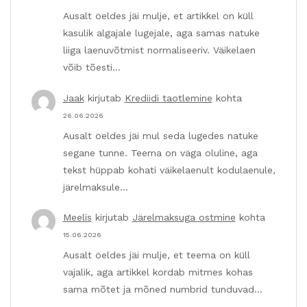
Ausalt öeldes jäi mulje, et artikkel on küll
kasulik algajale lugejale, aga samas natuke
liiga laenuvõtmist normaliseeriv. Väikelaen
võib tõesti…
Jaak
kirjutab
Krediidi taotlemine
kohta
26.06.2026
Ausalt öeldes jäi mul seda lugedes natuke
segane tunne. Teema on väga oluline, aga
tekst hüppab kohati väikelaenult kodulaenule,
järelmaksule…
Meelis
kirjutab
Järelmaksuga ostmine
kohta
15.06.2026
Ausalt öeldes jäi mulje, et teema on küll
vajalik, aga artikkel kordab mitmes kohas
sama mõtet ja mõned numbrid tunduvad…