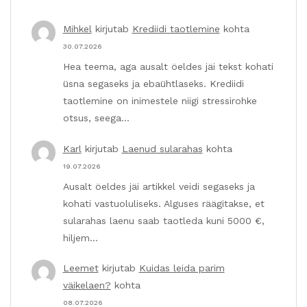
Mihkel
kirjutab
Krediidi taotlemine
kohta
30.07.2026
Hea teema, aga ausalt öeldes jäi tekst kohati
üsna segaseks ja ebaühtlaseks. Krediidi
taotlemine on inimestele niigi stressirohke
otsus, seega…
Karl
kirjutab
Laenud sularahas
kohta
19.07.2026
Ausalt öeldes jäi artikkel veidi segaseks ja
kohati vastuoluliseks. Alguses räägitakse, et
sularahas laenu saab taotleda kuni 5000 €,
hiljem…
Leemet
kirjutab
Kuidas leida parim
väikelaen?
kohta
08.07.2026