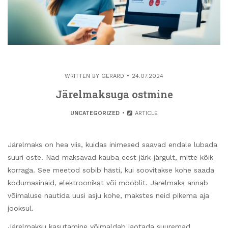
WRITTEN BY
GERARD
24.07.2024
Järelmaksuga ostmine
UNCATEGORIZED
ARTICLE
Järelmaks on hea viis, kuidas inimesed saavad endale lubada
suuri oste. Nad maksavad kauba eest järk-järgult, mitte kõik
korraga. See meetod sobib hästi, kui soovitakse kohe saada
kodumasinaid, elektroonikat või mööblit. Järelmaks annab
võimaluse nautida uusi asju kohe, makstes neid pikema aja
jooksul.
Järelmaksu kasutamine võimaldab jaotada suuremad