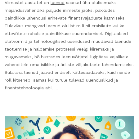
Viimastel aastatel on
laenud
saanud üha olulisemaks
majandusvahendiks paljude inimeste jaoks, pakkudes
paindlikke lahendusi erinevate finantsvajaduste katmiseks.
Tulevikus mängivad laenud olulist rolli nii eraisikute kui ka
ettevõtete rahalise paindlikkuse suurendamisel. Digitaalsed
platvormid ja tehnoloogilised uuendused muudavad laenude
taotlemise ja haldamise protsessi veelgi kiiremaks ja
mugavamaks, hõlbustades laenuvõtjatel ligipääsu vajalikele
vahenditele oma isiklike ja äriliste väljakutsete lahendamiseks.
Sularaha laenud jäävad endiselt kättesaadavaks, kuid nende
roll kitseneb, samas kui turule tulevad uuenduslikud ja
finantstehnoloogia abil …