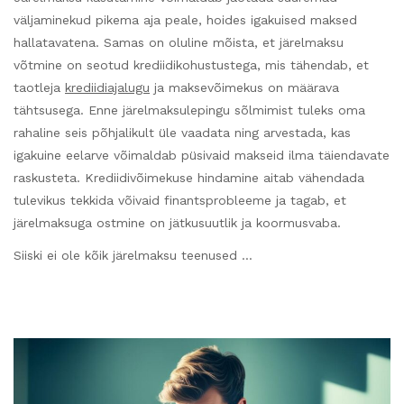
väljaminekud pikema aja peale, hoides igakuised maksed
hallatavatena. Samas on oluline mõista, et järelmaksu
võtmine on seotud krediidikohustustega, mis tähendab, et
taotleja
krediidiajalugu
ja maksevõimekus on määrava
tähtsusega. Enne järelmaksulepingu sõlmimist tuleks oma
rahaline seis põhjalikult üle vaadata ning arvestada, kas
igakuine eelarve võimaldab püsivaid makseid ilma täiendavate
raskusteta. Krediidivõimekuse hindamine aitab vähendada
tulevikus tekkida võivaid finantsprobleeme ja tagab, et
järelmaksuga ostmine on jätkusuutlik ja koormusvaba.
Siiski ei ole kõik järelmaksu teenused …