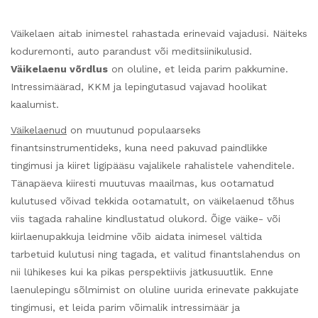
Väikelaen aitab inimestel rahastada erinevaid vajadusi. Näiteks
koduremonti, auto parandust või meditsiinikulusid.
Väikelaenu võrdlus
on oluline, et leida parim pakkumine.
Intressimäärad, KKM ja lepingutasud vajavad hoolikat
kaalumist.
Väikelaenud
on muutunud populaarseks
finantsinstrumentideks, kuna need pakuvad paindlikke
tingimusi ja kiiret ligipääsu vajalikele rahalistele vahenditele.
Tänapäeva kiiresti muutuvas maailmas, kus ootamatud
kulutused võivad tekkida ootamatult, on väikelaenud tõhus
viis tagada rahaline kindlustatud olukord. Õige väike- või
kiirlaenupakkuja leidmine võib aidata inimesel vältida
tarbetuid kulutusi ning tagada, et valitud finantslahendus on
nii lühikeses kui ka pikas perspektiivis jätkusuutlik. Enne
laenulepingu sõlmimist on oluline uurida erinevate pakkujate
tingimusi, et leida parim võimalik intressimäär ja