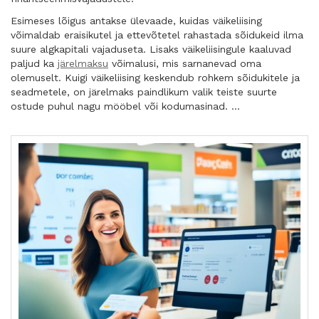
Esimeses lõigus antakse ülevaade, kuidas väikeliising
võimaldab eraisikutel ja ettevõtetel rahastada sõidukeid ilma
suure algkapitali vajaduseta. Lisaks väikeliisingule kaaluvad
paljud ka
järelmaksu
võimalusi, mis sarnanevad oma
olemuselt. Kuigi väikeliising keskendub rohkem sõidukitele ja
seadmetele, on järelmaks paindlikum valik teiste suurte
ostude puhul nagu mööbel või kodumasinad. …