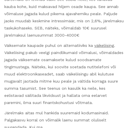
kauba kohe, kuid maksavad hiljem osade kaupa. See annab
võimaluse jagada kulud pikema ajavahemiku peale. Paljude
jaoks muudab keskmine intressimäär, mis on 2,6%, järelmaksu
taskukohaseks. SEB, näiteks, võimaldab 10€ suurusel
järelmaksul laenusummat 3000-4000€
Väiksemate kaupade puhul on alternatiiviks ka
väikeliising
.
Väikeliising pakub veelgi paindlikumaid võimalusi, võimaldades
jagada väiksemate osamaksete kulud soodsamate
tingimustega. Näiteks, kui soovite soetada nutitelefoni või
muud elektroonikaseadet, saab väikeliisingu abil kulutuse
mugavalt jaotada mitme kuu peale ja vältida korraga suure
summa tasumist. See teenus on kasulik ka neile, kes
eelistavad säilitada likviidsust ja hallata oma eelarvet
paremini, ilma suuri finantskohustusi võtmata.
Järelmaks aitas mul hankida suuremaid kodumasinaid.
Palgakasvu korral on võimalik laenu summat oluliselt
suurendada. Kui ma …