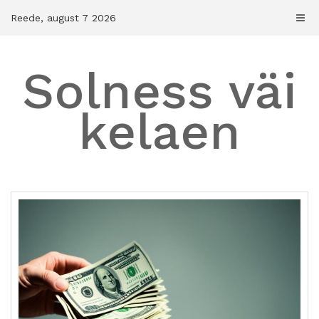
Skip
Reede, august 7 2026
to
content
Solness väi
kelaen