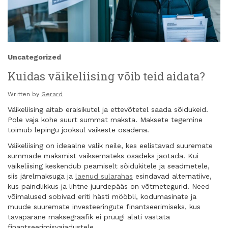
Uncategorized
Kuidas väikeliising võib teid aidata?
Written by
Gerard
Väikeliising aitab eraisikutel ja ettevõtetel saada sõidukeid.
Pole vaja kohe suurt summat maksta. Maksete tegemine
toimub lepingu jooksul väikeste osadena.
Väikeliising on ideaalne valik neile, kes eelistavad suuremate
summade maksmist väiksemateks osadeks jaotada. Kui
väikeliising keskendub peamiselt sõidukitele ja seadmetele,
siis järelmaksuga ja
laenud sularahas
esindavad alternatiive,
kus paindlikkus ja lihtne juurdepääs on võtmetegurid. Need
võimalused sobivad eriti hästi mööbli, kodumasinate ja
muude suuremate investeeringute finantseerimiseks, kus
tavapärane maksegraafik ei pruugi alati vastata
finantseerimisvajadustele.