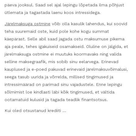
päeva jooksul. Saad sel ajal lepingu lõpetada ilma põhjust
ütlemata ja tagastada laenu koos intressidega.
Järelmaksuga ostmine
võib olla kasulik lahendus, kui soovid
teha suuremaid oste, kuid pole kohe kogu summat
käepärast. Selle abil saad jagada ostu maksumuse pikema
aja peale, tehes igakuiseid osamakseid. Oluline on jälgida, et
järelmaksuga ostmine ei muutuks koormavaks ning valida
selline maksegraafik, mis sobib sinu eelarvega. Erinevad
kauplused ja e-poed pakuvad erinevaid järelmaksuvõimalusi,
seega tasub uurida ja võrrelda, millised tingimused ja
intressimäärad on parimad sinu vajadustele. Enne lepingu
sõlmimist loe kindlasti läbi kõik tingimused, et vältida
ootamatuid kulusid ja tagada teadlik finantsotsus.
Kui oled otsustanud krediiti …