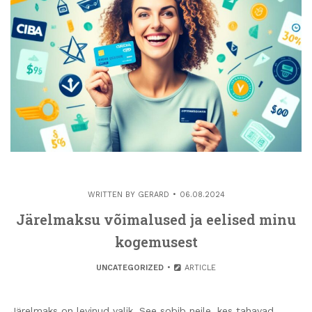
WRITTEN BY
GERARD
06.08.2024
Järelmaksu võimalused ja eelised minu
kogemusest
UNCATEGORIZED
ARTICLE
Järelmaks on levinud valik. See sobib neile, kes tahavad