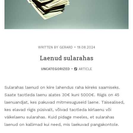
WRITTEN BY
GERARD
19.08.2024
Laenud sularahas
UNCATEGORIZED
ARTICLE
Sularahas laenud on kiire lahendus raha kiireks saamiseks.
Saate taotleda laenu alates 30€ kuni 5000€. Riigis on 45
laenuandjat, kes pakuvad mitmesuguseid laene. Täisealised,
kes elavad riigis püsivalt, võivad taotleda kiirlaenu või
väikelaenu sularahas. Kuid pidage meeles, et sularahas
laenud on kallimad kui need, mis laekuvad pangakontole.