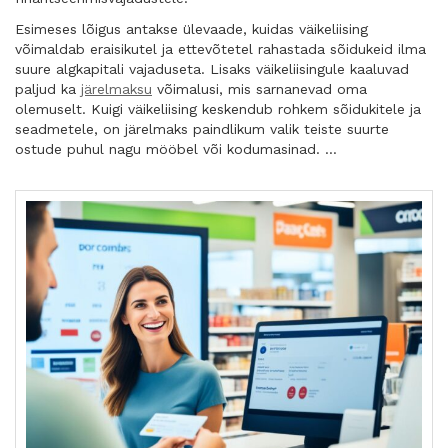
Esimeses lõigus antakse ülevaade, kuidas väikeliising
võimaldab eraisikutel ja ettevõtetel rahastada sõidukeid ilma
suure algkapitali vajaduseta. Lisaks väikeliisingule kaaluvad
paljud ka
järelmaksu
võimalusi, mis sarnanevad oma
olemuselt. Kuigi väikeliising keskendub rohkem sõidukitele ja
seadmetele, on järelmaks paindlikum valik teiste suurte
ostude puhul nagu mööbel või kodumasinad. …