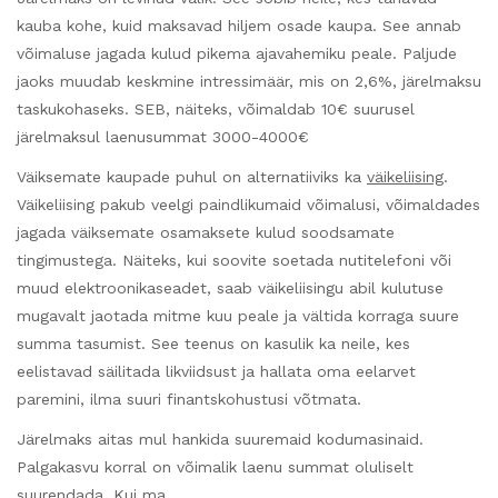
kauba kohe, kuid maksavad hiljem osade kaupa. See annab
võimaluse jagada kulud pikema ajavahemiku peale. Paljude
jaoks muudab keskmine intressimäär, mis on 2,6%, järelmaksu
taskukohaseks. SEB, näiteks, võimaldab 10€ suurusel
järelmaksul laenusummat 3000-4000€
Väiksemate kaupade puhul on alternatiiviks ka
väikeliising
.
Väikeliising pakub veelgi paindlikumaid võimalusi, võimaldades
jagada väiksemate osamaksete kulud soodsamate
tingimustega. Näiteks, kui soovite soetada nutitelefoni või
muud elektroonikaseadet, saab väikeliisingu abil kulutuse
mugavalt jaotada mitme kuu peale ja vältida korraga suure
summa tasumist. See teenus on kasulik ka neile, kes
eelistavad säilitada likviidsust ja hallata oma eelarvet
paremini, ilma suuri finantskohustusi võtmata.
Järelmaks aitas mul hankida suuremaid kodumasinaid.
Palgakasvu korral on võimalik laenu summat oluliselt
suurendada. Kui ma …