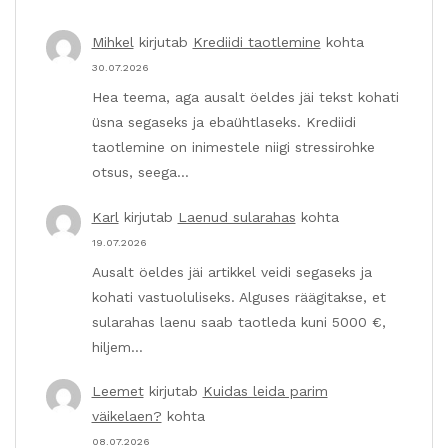
Mihkel
kirjutab
Krediidi taotlemine
kohta
30.07.2026
Hea teema, aga ausalt öeldes jäi tekst kohati
üsna segaseks ja ebaühtlaseks. Krediidi
taotlemine on inimestele niigi stressirohke
otsus, seega…
Karl
kirjutab
Laenud sularahas
kohta
19.07.2026
Ausalt öeldes jäi artikkel veidi segaseks ja
kohati vastuoluliseks. Alguses räägitakse, et
sularahas laenu saab taotleda kuni 5000 €,
hiljem…
Leemet
kirjutab
Kuidas leida parim
väikelaen?
kohta
08.07.2026