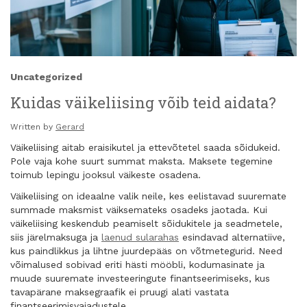
Uncategorized
Kuidas väikeliising võib teid aidata?
Written by
Gerard
Väikeliising aitab eraisikutel ja ettevõtetel saada sõidukeid.
Pole vaja kohe suurt summat maksta. Maksete tegemine
toimub lepingu jooksul väikeste osadena.
Väikeliising on ideaalne valik neile, kes eelistavad suuremate
summade maksmist väiksemateks osadeks jaotada. Kui
väikeliising keskendub peamiselt sõidukitele ja seadmetele,
siis järelmaksuga ja
laenud sularahas
esindavad alternatiive,
kus paindlikkus ja lihtne juurdepääs on võtmetegurid. Need
võimalused sobivad eriti hästi mööbli, kodumasinate ja
muude suuremate investeeringute finantseerimiseks, kus
tavapärane maksegraafik ei pruugi alati vastata
finantseerimisvajadustele.