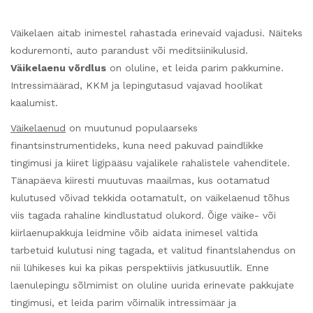
Väikelaen aitab inimestel rahastada erinevaid vajadusi. Näiteks
koduremonti, auto parandust või meditsiinikulusid.
Väikelaenu võrdlus
on oluline, et leida parim pakkumine.
Intressimäärad, KKM ja lepingutasud vajavad hoolikat
kaalumist.
Väikelaenud
on muutunud populaarseks
finantsinstrumentideks, kuna need pakuvad paindlikke
tingimusi ja kiiret ligipääsu vajalikele rahalistele vahenditele.
Tänapäeva kiiresti muutuvas maailmas, kus ootamatud
kulutused võivad tekkida ootamatult, on väikelaenud tõhus
viis tagada rahaline kindlustatud olukord. Õige väike- või
kiirlaenupakkuja leidmine võib aidata inimesel vältida
tarbetuid kulutusi ning tagada, et valitud finantslahendus on
nii lühikeses kui ka pikas perspektiivis jätkusuutlik. Enne
laenulepingu sõlmimist on oluline uurida erinevate pakkujate
tingimusi, et leida parim võimalik intressimäär ja