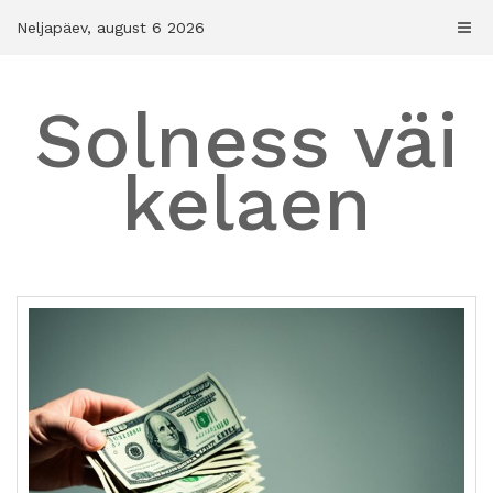
Skip
Neljapäev, august 6 2026
to
content
Solness väi
kelaen