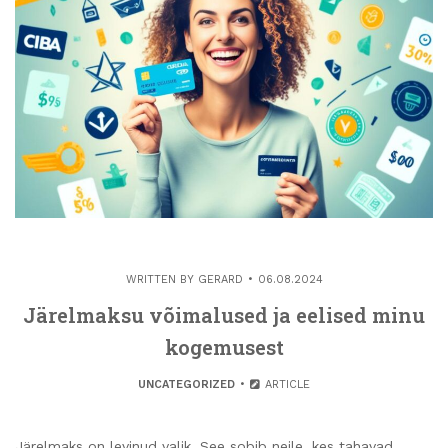
WRITTEN BY
GERARD
06.08.2024
Järelmaksu võimalused ja eelised minu
kogemusest
UNCATEGORIZED
ARTICLE
Järelmaks on levinud valik. See sobib neile, kes tahavad