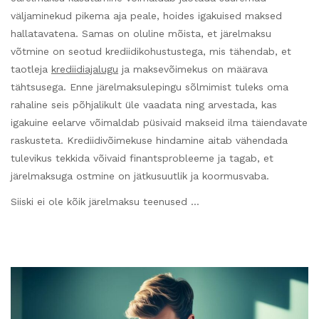
väljaminekud pikema aja peale, hoides igakuised maksed
hallatavatena. Samas on oluline mõista, et järelmaksu
võtmine on seotud krediidikohustustega, mis tähendab, et
taotleja
krediidiajalugu
ja maksevõimekus on määrava
tähtsusega. Enne järelmaksulepingu sõlmimist tuleks oma
rahaline seis põhjalikult üle vaadata ning arvestada, kas
igakuine eelarve võimaldab püsivaid makseid ilma täiendavate
raskusteta. Krediidivõimekuse hindamine aitab vähendada
tulevikus tekkida võivaid finantsprobleeme ja tagab, et
järelmaksuga ostmine on jätkusuutlik ja koormusvaba.
Siiski ei ole kõik järelmaksu teenused …