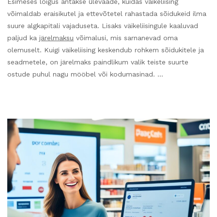
Esimeses lõigus antakse ülevaade, kuidas väikeliising
võimaldab eraisikutel ja ettevõtetel rahastada sõidukeid ilma
suure algkapitali vajaduseta. Lisaks väikeliisingule kaaluvad
paljud ka
järelmaksu
võimalusi, mis sarnanevad oma
olemuselt. Kuigi väikeliising keskendub rohkem sõidukitele ja
seadmetele, on järelmaks paindlikum valik teiste suurte
ostude puhul nagu mööbel või kodumasinad. …