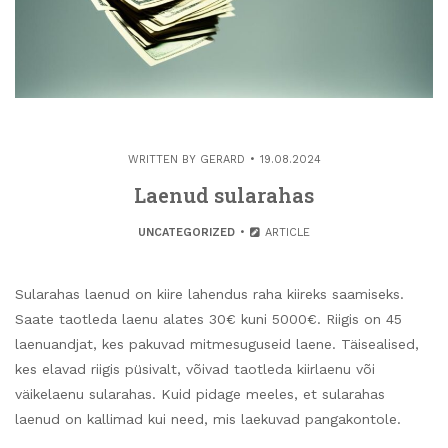
WRITTEN BY
GERARD
19.08.2024
Laenud sularahas
UNCATEGORIZED
ARTICLE
Sularahas laenud on kiire lahendus raha kiireks saamiseks.
Saate taotleda laenu alates 30€ kuni 5000€. Riigis on 45
laenuandjat, kes pakuvad mitmesuguseid laene. Täisealised,
kes elavad riigis püsivalt, võivad taotleda kiirlaenu või
väikelaenu sularahas. Kuid pidage meeles, et sularahas
laenud on kallimad kui need, mis laekuvad pangakontole.