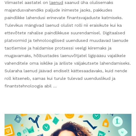
Viimastel aastatel on
laenud
saanud üha olulisemaks
majandusvahendiks paljude inimeste jaoks, pakkudes
paindlikke lahendusi erinevate finantsvajaduste katmiseks.
Tulevikus mängivad laenud olulist rolli nii eraisikute kui ka
ettevõtete rahalise paindlikkuse suurendamisel. Digitaalsed
platvormid ja tehnoloogilised uuendused muudavad laenude
taotlemise ja haldamise protsessi veelgi kiiremaks ja
mugavamaks, hõlbustades laenuvõtjatel ligipääsu vajalikele
vahenditele oma isiklike ja äriliste väljakutsete lahendamiseks.
Sularaha laenud jäävad endiselt kättesaadavaks, kuid nende
roll kitseneb, samas kui turule tulevad uuenduslikud ja
finantstehnoloogia abil …