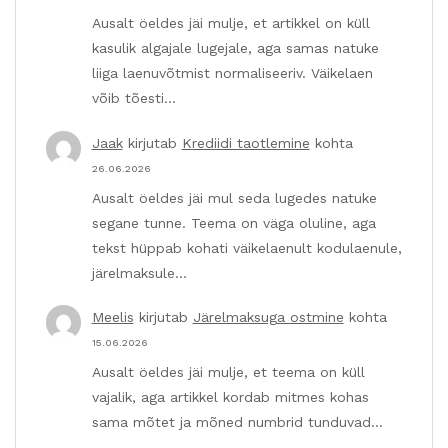
Ausalt öeldes jäi mulje, et artikkel on küll
kasulik algajale lugejale, aga samas natuke
liiga laenuvõtmist normaliseeriv. Väikelaen
võib tõesti…
Jaak
kirjutab
Krediidi taotlemine
kohta
26.06.2026
Ausalt öeldes jäi mul seda lugedes natuke
segane tunne. Teema on väga oluline, aga
tekst hüppab kohati väikelaenult kodulaenule,
järelmaksule…
Meelis
kirjutab
Järelmaksuga ostmine
kohta
15.06.2026
Ausalt öeldes jäi mulje, et teema on küll
vajalik, aga artikkel kordab mitmes kohas
sama mõtet ja mõned numbrid tunduvad…