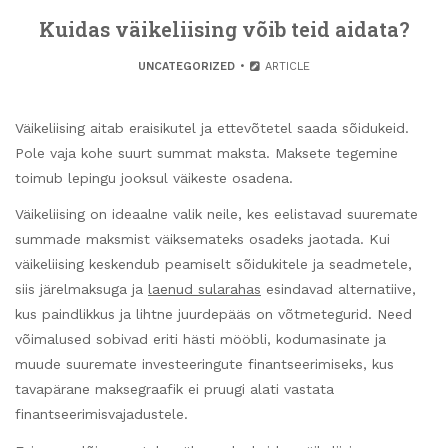
Kuidas väikeliising võib teid aidata?
UNCATEGORIZED
ARTICLE
Väikeliising aitab eraisikutel ja ettevõtetel saada sõidukeid.
Pole vaja kohe suurt summat maksta. Maksete tegemine
toimub lepingu jooksul väikeste osadena.
Väikeliising on ideaalne valik neile, kes eelistavad suuremate
summade maksmist väiksemateks osadeks jaotada. Kui
väikeliising keskendub peamiselt sõidukitele ja seadmetele,
siis järelmaksuga ja
laenud sularahas
esindavad alternatiive,
kus paindlikkus ja lihtne juurdepääs on võtmetegurid. Need
võimalused sobivad eriti hästi mööbli, kodumasinate ja
muude suuremate investeeringute finantseerimiseks, kus
tavapärane maksegraafik ei pruugi alati vastata
finantseerimisvajadustele.