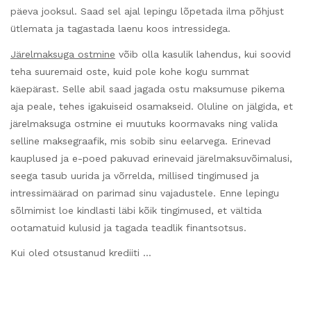
päeva jooksul. Saad sel ajal lepingu lõpetada ilma põhjust
ütlemata ja tagastada laenu koos intressidega.
Järelmaksuga ostmine
võib olla kasulik lahendus, kui soovid
teha suuremaid oste, kuid pole kohe kogu summat
käepärast. Selle abil saad jagada ostu maksumuse pikema
aja peale, tehes igakuiseid osamakseid. Oluline on jälgida, et
järelmaksuga ostmine ei muutuks koormavaks ning valida
selline maksegraafik, mis sobib sinu eelarvega. Erinevad
kauplused ja e-poed pakuvad erinevaid järelmaksuvõimalusi,
seega tasub uurida ja võrrelda, millised tingimused ja
intressimäärad on parimad sinu vajadustele. Enne lepingu
sõlmimist loe kindlasti läbi kõik tingimused, et vältida
ootamatuid kulusid ja tagada teadlik finantsotsus.
Kui oled otsustanud krediiti …