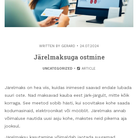
WRITTEN BY
GERARD
24.07.2024
Järelmaksuga ostmine
UNCATEGORIZED
ARTICLE
Järelmaks on hea viis, kuidas inimesed saavad endale lubada
suuri oste. Nad maksavad kauba eest järk-järgult, mitte kõik
korraga. See meetod sobib hästi, kui soovitakse kohe saada
kodumasinaid, elektroonikat või mööblit. Järelmaks annab
võimaluse nautida uusi asju kohe, makstes neid pikema aja
jooksul.
Järelmaksu kasutamine võimaldab jaotada suuremad