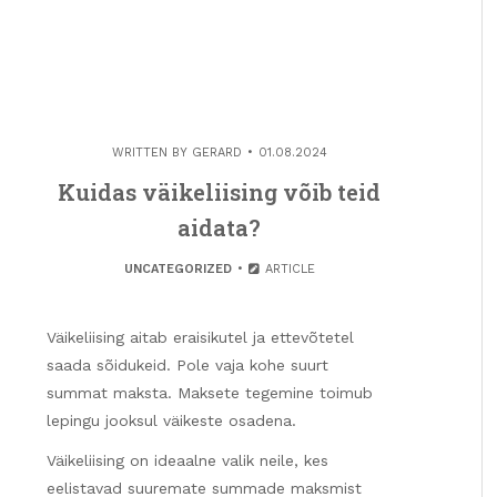
WRITTEN BY
GERARD
01.08.2024
Kuidas väikeliising võib teid
aidata?
UNCATEGORIZED
ARTICLE
Väikeliising aitab eraisikutel ja ettevõtetel
saada sõidukeid. Pole vaja kohe suurt
summat maksta. Maksete tegemine toimub
lepingu jooksul väikeste osadena.
Väikeliising on ideaalne valik neile, kes
eelistavad suuremate summade maksmist