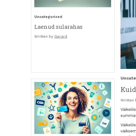
Uncategorized
Laenud sularahas
Written by
Gerard
Uncate
Kuid
Written
Väikeli
summat 
Väikeli
väiksem