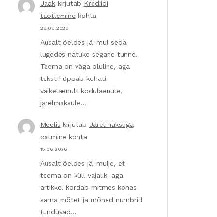
Jaak
kirjutab
Krediidi
taotlemine
kohta
26.06.2026
Ausalt öeldes jäi mul seda
lugedes natuke segane tunne.
Teema on väga oluline, aga
tekst hüppab kohati
väikelaenult kodulaenule,
järelmaksule…
Meelis
kirjutab
Järelmaksuga
ostmine
kohta
15.06.2026
Ausalt öeldes jäi mulje, et
teema on küll vajalik, aga
artikkel kordab mitmes kohas
sama mõtet ja mõned numbrid
tunduvad…