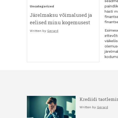
seadmet
paindli
Uncategorized
hästi m
Järelmaksu võimalused ja
finants
eelised minu kogemusest
finants
Esimese
Written by
Gerard
ettevõt
väikeli
olemuse
järelma
koduma
Krediidi taotlemi
Written by
Gerard