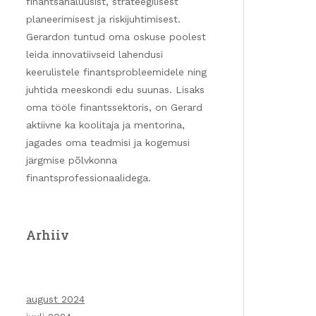
finantsanalüüsist, strateegilisest
planeerimisest ja riskijuhtimisest.
Gerardon tuntud oma oskuse poolest
leida innovatiivseid lahendusi
keerulistele finantsprobleemidele ning
juhtida meeskondi edu suunas. Lisaks
oma tööle finantssektoris, on Gerard
aktiivne ka koolitaja ja mentorina,
jagades oma teadmisi ja kogemusi
järgmise põlvkonna
finantsprofessionaalidega.
Arhiiv
august 2024