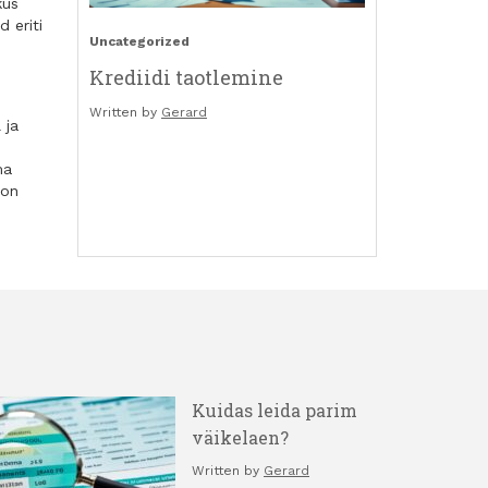
kus
 eriti
Uncategorized
Krediidi taotlemine
Written by
Gerard
 ja
ma
 on
Kuidas leida parim
väikelaen?
Written by
Gerard