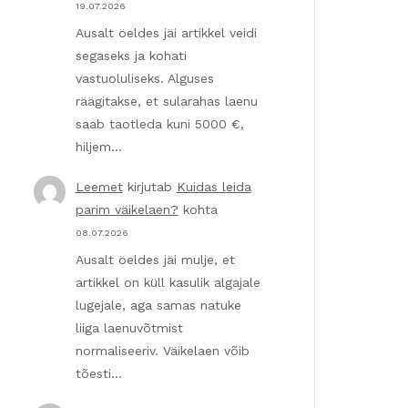
19.07.2026
Ausalt öeldes jäi artikkel veidi
segaseks ja kohati
vastuoluliseks. Alguses
räägitakse, et sularahas laenu
saab taotleda kuni 5000 €,
hiljem…
Leemet
kirjutab
Kuidas leida
parim väikelaen?
kohta
08.07.2026
Ausalt öeldes jäi mulje, et
artikkel on küll kasulik algajale
lugejale, aga samas natuke
liiga laenuvõtmist
normaliseeriv. Väikelaen võib
tõesti…