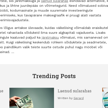
ele, siis järelmaksuga ja
laenud sularahas
esindavad alternatiive, 
kkus ja lihtne juurdepääs on võtmetegurid. Need võimalused sobivad
ööbli, kodumasinate ja muude suuremate investeeringute
eerimiseks, kus tavapärane maksegraafik ei pruugi alati vastata
eerimisvajadustele.
s lõigus antakse ülevaade, kuidas väikeliising võimaldab eraisikutel
etel rahastada sõidukeid ilma suure algkapitali vajaduseta. Lisaks
isingule kaaluvad paljud ka
järelmaksu
võimalusi, mis sarnanevad o
lt. Kuigi väikeliising keskendub rohkem sõidukitele ja seadmetele,
ks paindlikum valik teiste suurte ostude puhul nagu mööbel või
sinad. …
Trending Posts
ne
Laenud sularahas
Written by
Gerard