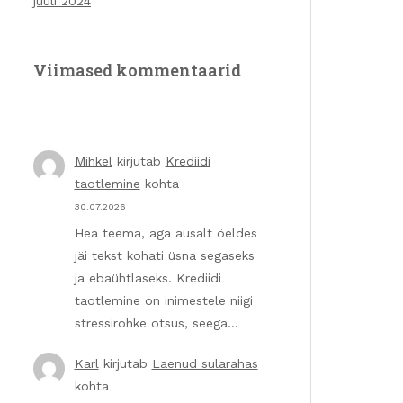
juuli 2024
Viimased kommentaarid
Mihkel
kirjutab
Krediidi
taotlemine
kohta
30.07.2026
Hea teema, aga ausalt öeldes
jäi tekst kohati üsna segaseks
ja ebaühtlaseks. Krediidi
taotlemine on inimestele niigi
stressirohke otsus, seega…
Karl
kirjutab
Laenud sularahas
kohta