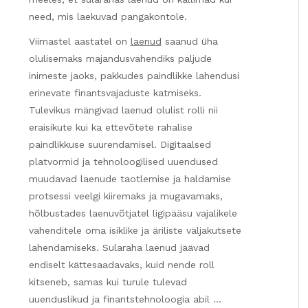
need, mis laekuvad pangakontole.
Viimastel aastatel on
laenud
saanud üha
olulisemaks majandusvahendiks paljude
inimeste jaoks, pakkudes paindlikke lahendusi
erinevate finantsvajaduste katmiseks.
Tulevikus mängivad laenud olulist rolli nii
eraisikute kui ka ettevõtete rahalise
paindlikkuse suurendamisel. Digitaalsed
platvormid ja tehnoloogilised uuendused
muudavad laenude taotlemise ja haldamise
protsessi veelgi kiiremaks ja mugavamaks,
hõlbustades laenuvõtjatel ligipääsu vajalikele
vahenditele oma isiklike ja äriliste väljakutsete
lahendamiseks. Sularaha laenud jäävad
endiselt kättesaadavaks, kuid nende roll
kitseneb, samas kui turule tulevad
uuenduslikud ja finantstehnoloogia abil …