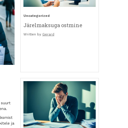
Uncategorized
Järelmaksuga ostmine
Written by
Gerard
 suurt
ena.
aksmist
itele ja