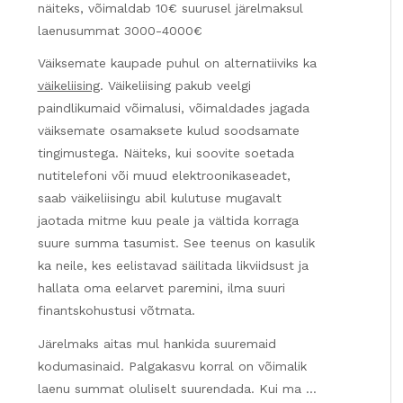
näiteks, võimaldab 10€ suurusel järelmaksul
laenusummat 3000-4000€
Väiksemate kaupade puhul on alternatiiviks ka
väikeliising
. Väikeliising pakub veelgi
paindlikumaid võimalusi, võimaldades jagada
väiksemate osamaksete kulud soodsamate
tingimustega. Näiteks, kui soovite soetada
nutitelefoni või muud elektroonikaseadet,
saab väikeliisingu abil kulutuse mugavalt
jaotada mitme kuu peale ja vältida korraga
suure summa tasumist. See teenus on kasulik
ka neile, kes eelistavad säilitada likviidsust ja
hallata oma eelarvet paremini, ilma suuri
finantskohustusi võtmata.
Järelmaks aitas mul hankida suuremaid
kodumasinaid. Palgakasvu korral on võimalik
laenu summat oluliselt suurendada. Kui ma …