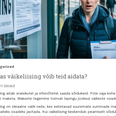
gorized
as väikeliising võib teid aidata?
 by
Gerard
ising aitab eraisikutel ja ettevõtetel saada sõidukeid. Pole vaja kohe
maksta. Maksete tegemine toimub lepingu jooksul väikeste osad
ising on ideaalne valik neile, kes eelistavad suuremate summade m
ateks osadeks jaotada. Kui väikeliising keskendub peamiselt sõiduk