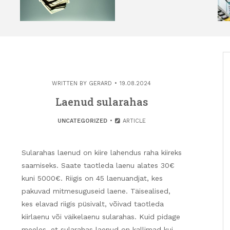
WRITTEN BY
GERARD
19.08.2024
Laenud sularahas
UNCATEGORIZED
ARTICLE
Sularahas laenud on kiire lahendus raha kiireks
saamiseks. Saate taotleda laenu alates 30€
kuni 5000€. Riigis on 45 laenuandjat, kes
pakuvad mitmesuguseid laene. Täisealised,
kes elavad riigis püsivalt, võivad taotleda
kiirlaenu või väikelaenu sularahas. Kuid pidage
meeles, et sularahas laenud on kallimad kui