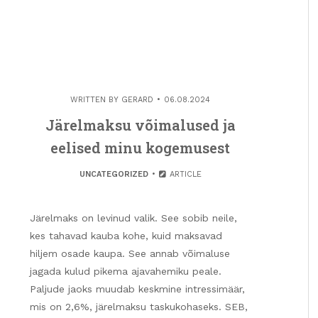
WRITTEN BY
GERARD
06.08.2024
Järelmaksu võimalused ja
eelised minu kogemusest
UNCATEGORIZED
ARTICLE
Järelmaks on levinud valik. See sobib neile,
kes tahavad kauba kohe, kuid maksavad
hiljem osade kaupa. See annab võimaluse
jagada kulud pikema ajavahemiku peale.
Paljude jaoks muudab keskmine intressimäär,
mis on 2,6%, järelmaksu taskukohaseks. SEB,